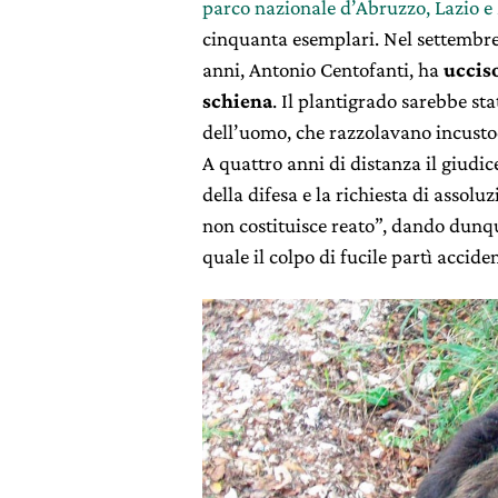
parco nazionale d’Abruzzo, Lazio e
cinquanta esemplari. Nel settembre 
anni, Antonio Centofanti, ha
ucciso
schiena
. Il plantigrado sarebbe st
dell’uomo, che razzolavano incustod
A quattro anni di distanza il giudic
della difesa e la richiesta di assolu
non costituisce reato”, dando dunqu
quale il colpo di fucile partì accid