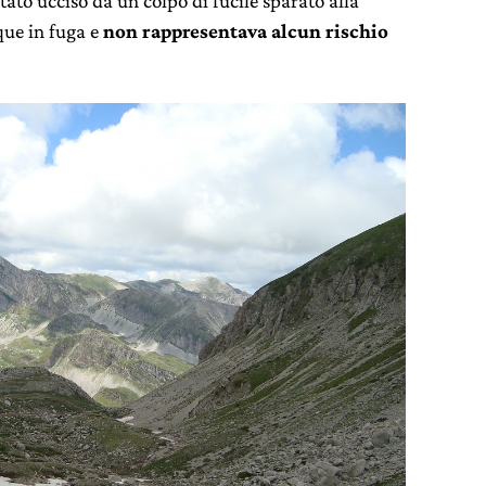
tato ucciso da un colpo di fucile sparato alla
que in fuga e
non rappresentava alcun rischio