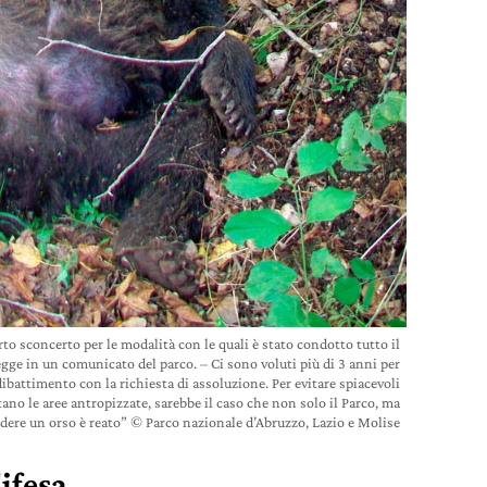
 sconcerto per le modalità con le quali è stato condotto tutto il
gge in un comunicato del parco. – Ci sono voluti più di 3 anni per
dibattimento con la richiesta di assoluzione. Per evitare spiacevoli
ano le aree antropizzate, sarebbe il caso che non solo il Parco, ma
idere un orso è reato” © Parco nazionale d’Abruzzo, Lazio e Molise
difesa