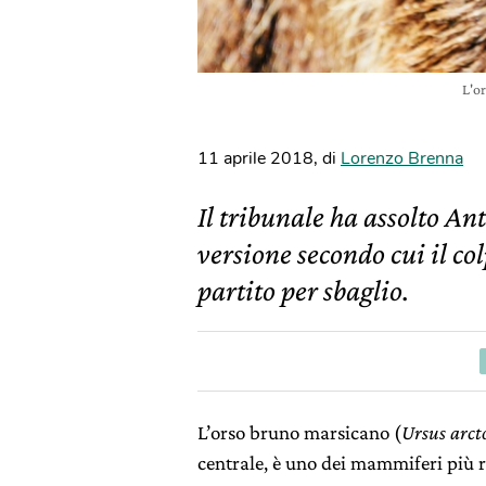
L'o
11 aprile 2018
,
di
Lorenzo Brenna
Il tribunale ha assolto An
versione secondo cui il col
partito per sbaglio.
L’orso bruno marsicano (
Ursus arct
centrale, è uno dei mammiferi più ra