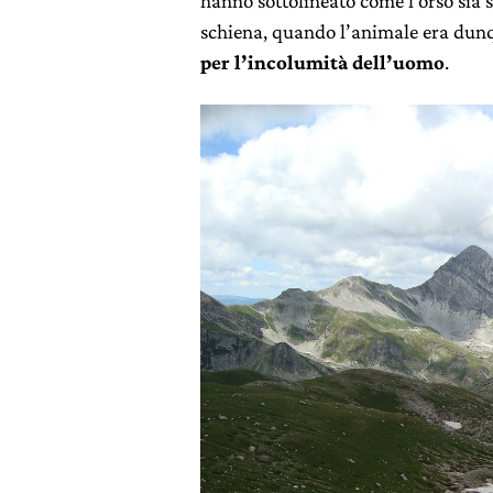
hanno sottolineato come l’orso sia s
schiena, quando l’animale era dun
per l’incolumità dell’uomo
.