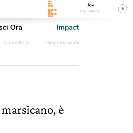
Joy
Dry Cleaning
sci Ora
Impact
Cibo e terra
Persone e salute
 marsicano, è