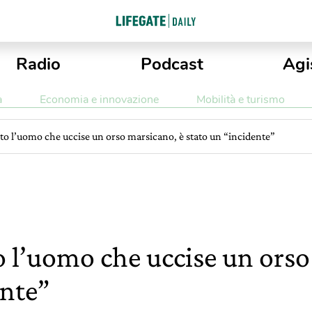
Radio
Podcast
Agi
a
Economia e innovazione
Mobilità e turismo
to l’uomo che uccise un orso marsicano, è stato un “incidente”
o l’uomo che uccise un orso
ente”