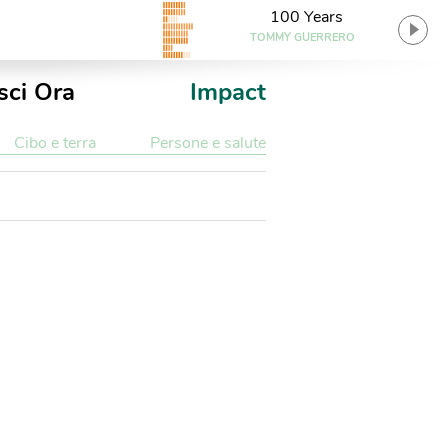
100 Years
TOMMY GUERRERO
sci Ora
Impact
Cibo e terra
Persone e salute