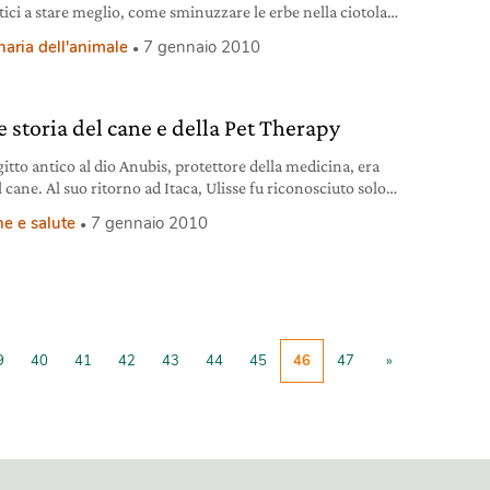
ici a stare meglio, come sminuzzare le erbe nella ciotola
bo, per esempio!
naria dell'animale
7 gennaio 2010
e storia del cane e della Pet Therapy
itto antico al dio Anubis, protettore della medicina, era
l cane. Al suo ritorno ad Itaca, Ulisse fu riconosciuto solo
ne Argo.
e e salute
7 gennaio 2010
9
40
41
42
43
44
45
46
47
»