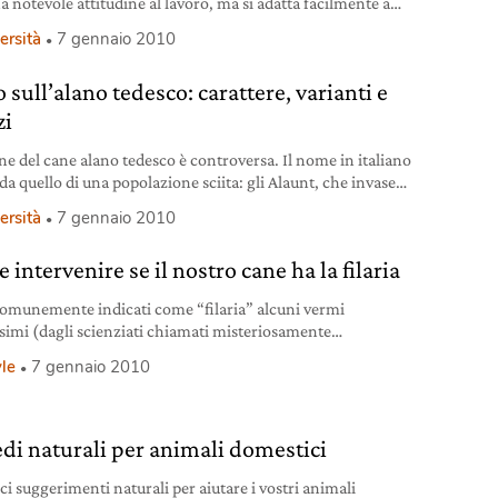
a notevole attitudine al lavoro, ma si adatta facilmente a
ta in appartamento? Scopriamo carattere e caratteristiche di
ersità
7 gennaio 2010
 razza.
 sull’alano tedesco: carattere, varianti e
zi
ine del cane alano tedesco è controversa. Il nome in italiano
da quello di una popolazione sciita: gli Alaunt, che invase
pa centrale nel Quarto secolo.
ersità
7 gennaio 2010
intervenire se il nostro cane ha la filaria
omunemente indicati come “filaria” alcuni vermi
issimi (dagli scienziati chiamati misteriosamente
ilaria immitis”).
yle
7 gennaio 2010
di naturali per animali domestici
ci suggerimenti naturali per aiutare i vostri animali