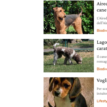
Aired
cane
L’Aired
dell’Ai
Scopri
Biodiv
Lago
carat
Il cane
romagn
rustico
Biodiv
Vogl
Per sc
intuit
libero
Lifest