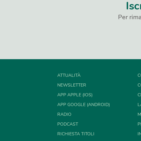
Isc
Per rima
ATTUALITÀ
C
NEWSLETTER
C
APP APPLE (IOS)
C
APP GOOGLE (ANDROID)
L
RADIO
M
PODCAST
P
RICHIESTA TITOLI
I