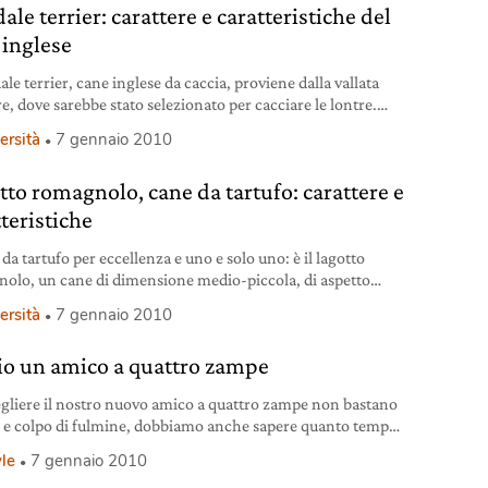
ale terrier: carattere e caratteristiche del
 inglese
ale terrier, cane inglese da caccia, proviene dalla vallata
re, dove sarebbe stato selezionato per cacciare le lontre.
amo storia e caratteristiche di questa razza.
ersità
7 gennaio 2010
tto romagnolo, cane da tartufo: carattere e
teristiche
 da tartufo per eccellenza e uno e solo uno: è il lagotto
olo, un cane di dimensione medio-piccola, di aspetto
.
ersità
7 gennaio 2010
io un amico a quattro zampe
egliere il nostro nuovo amico a quattro zampe non bastano
o e colpo di fulmine, dobbiamo anche sapere quanto tempo
 e, soprattutto, quanta pazienza gli possiamo dedicare.
yle
7 gennaio 2010