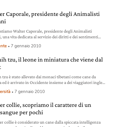
er Caporale, presidente degli Animalisti
ani
istiamo Walter Caporale, presidente degli Animalisti
i, una vita dedicata al servizio dei diritti e dei sentimenti
i.
nte
7 gennaio 2010
ih tzu, il leone in miniatura che viene dal
t
h tzu è stato allevato dai monaci tibetani come cane da
 ed è arrivato in Occidente insieme a dei viaggiatori inglesi
izi del ‘900. Scopriamo origine, caratteristiche e
ersità
7 gennaio 2010
tazione di questa razza.
r collie, scopriamo il carattere di un
sangue per pochi
er collie è considerato un cane dalla spiccata intelligenza