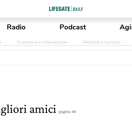
Radio
Podcast
Agi
a
Economia e innovazione
Mobilità e turismo
igliori amici
pagina 46