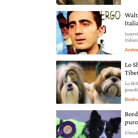
Walt
Itali
Interv
Italian
animal
Ambie
Lo Sh
Tibe
Lo Shi
guardia
agli in
Biodiv
alimen
Borde
puro
Il bord