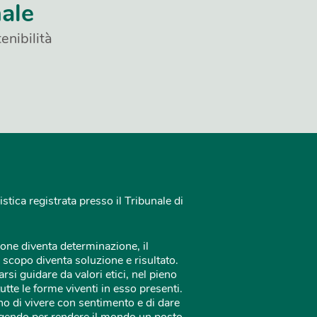
nale
enibilità
istica registrata presso il Tribunale di
one diventa determinazione, il
 scopo diventa soluzione e risultato.
rsi guidare da valori etici, nel pieno
tutte le forme viventi in esso presenti.
o di vivere con sentimento e di dare
 agendo per rendere il mondo un posto