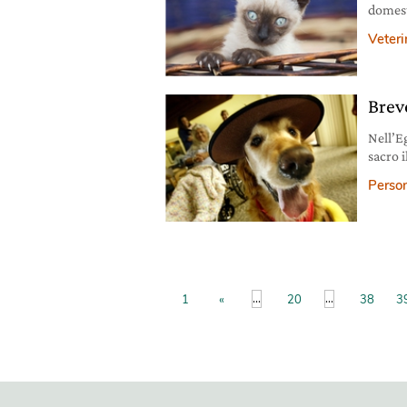
domest
del ci
Veteri
Brev
Nell’Eg
sacro i
dal ca
Person
...
...
1
«
20
38
3