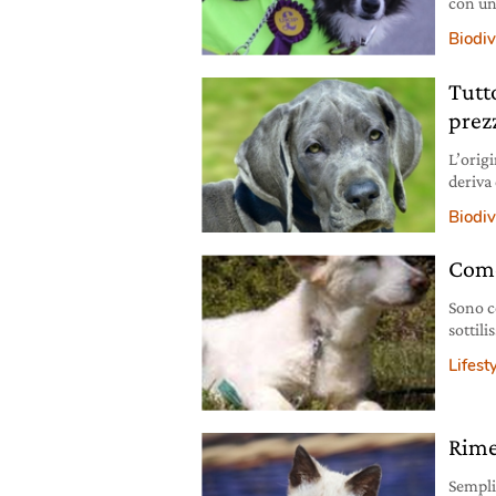
con un
una vi
Biodiv
questa
Tutto
prez
L’orig
deriva 
l’Euro
Biodiv
Come 
Sono c
sottil
“Dirof
Lifest
Rime
Sempli