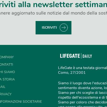
riviti alla newsletter settima
nere aggiornato sulle notizie dal mondo della sost
ISCRIVITI
OMPANY
ONTATTI
LifeGate è una testata giornal
HI SIAMO
Como, 27/2001
A STORIA
Siamo il luogo dove l'educazi
AIL
sentimento diventa azione, lo
Siamo per chi sceglie di lascia
RIVACY
rispetto dell'ecosistema e di 
NFORMAZIONI SOCIETARIE
Siamo per coloro che decidon
uno scopo alla propria vita,