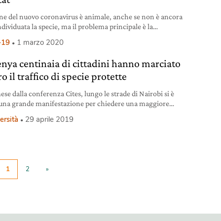
ine del nuovo coronavirus è animale, anche se non è ancora
ndividuata la specie, ma il problema principale è la
zione degli habitat causata dagli esseri umani.
-19
1 marzo 2020
enya centinaia di cittadini hanno marciato
o il traffico di specie protette
se dalla conferenza Cites, lungo le strade di Nairobi si è
 una grande manifestazione per chiedere una maggiore
per la fauna selvatica.
ersità
29 aprile 2019
1
2
»