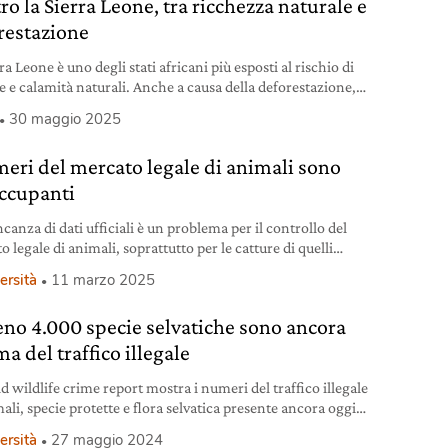
o la Sierra Leone, tra ricchezza naturale e
restazione
ra Leone è uno degli stati africani più esposti al rischio di
ie e calamità naturali. Anche a causa della deforestazione,
no che l’Occidente sembra voler ignorare.
30 maggio 2025
meri del mercato legale di animali sono
ccupanti
anza di dati ufficiali è un problema per il controllo del
 legale di animali, soprattutto per le catture di quelli
ci.
ersità
11 marzo 2025
no 4.000 specie selvatiche sono ancora
ma del traffico illegale
d wildlife crime report mostra i numeri del traffico illegale
ali, specie protette e flora selvatica presente ancora oggi
0% dei paesi.
ersità
27 maggio 2024