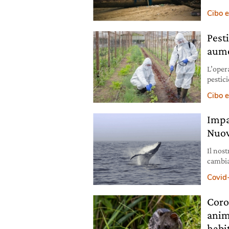
collas
Cibo e
comuni
Pesti
aume
L’oper
pestici
compos
Cibo e
Impa
Nuov
Il nos
cambia
guarir
Covid
sceglie
Avanti 
Coro
anim
habi