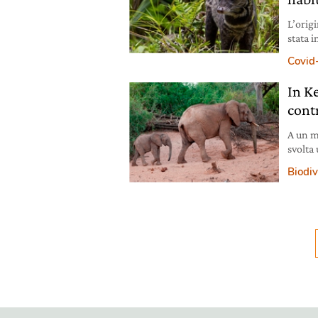
L’orig
stata i
distru
Covid
In K
contr
A un me
svolta
tutela 
Biodiv