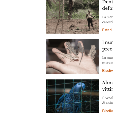
Dentr
defo
La Sier
carest
fenome
Esteri
I nu
preo
La manc
mercato
selvati
Biodiv
Alme
vitti
Il Worl
di anim
nell’8
Biodiv