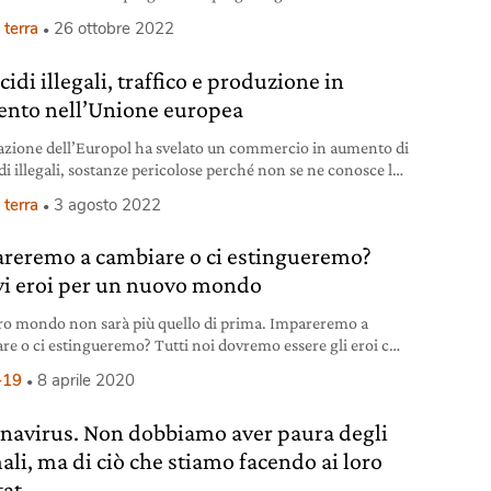
so con conseguenze sulla sicurezza alimentare delle
 terra
26 ottobre 2022
tà locali.
cidi illegali, traffico e produzione in
nto nell’Unione europea
azione dell’Europol ha svelato un commercio in aumento di
di illegali, sostanze pericolose perché non se ne conosce la
izione chimica.
 terra
3 agosto 2022
reremo a cambiare o ci estingueremo?
i eroi per un nuovo mondo
tro mondo non sarà più quello di prima. Impareremo a
re o ci estingueremo? Tutti noi dovremo essere gli eroi che
anno il pianeta che ci ospita, cambiando le nostre abitudini,
-19
8 aprile 2020
ndo di difendere la biodiversità per garantire un futuro.
tutta.
navirus. Non dobbiamo aver paura degli
ali, ma di ciò che stiamo facendo ai loro
tat