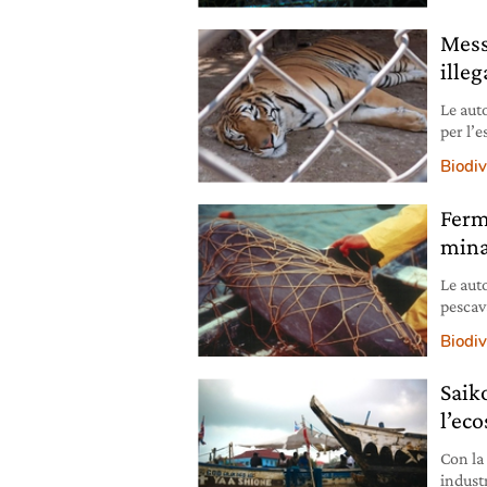
Messi
illeg
Le aut
per l’e
Biodiv
Ferma
mina
Le aut
pescav
popola
Biodiv
Saiko
l’ec
Con la
industr