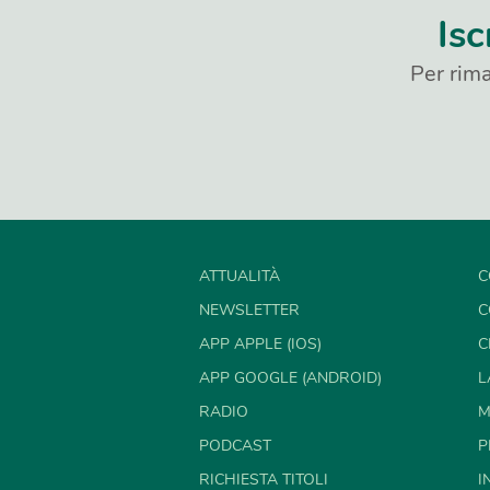
Isc
Per rima
ATTUALITÀ
C
NEWSLETTER
C
APP APPLE (IOS)
C
APP GOOGLE (ANDROID)
L
RADIO
M
PODCAST
P
RICHIESTA TITOLI
I