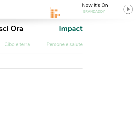
Now It's On
GRANDADDY
sci Ora
Impact
Cibo e terra
Persone e salute