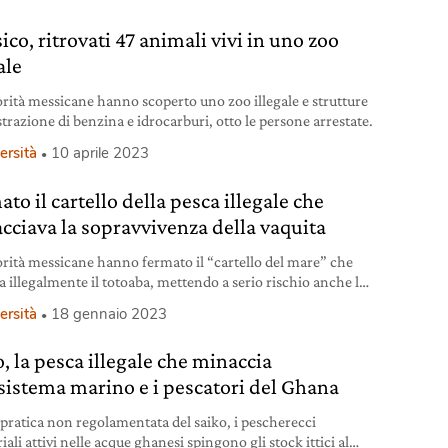
co, ritrovati 47 animali vivi in uno zoo
ale
orità messicane hanno scoperto uno zoo illegale e strutture
strazione di benzina e idrocarburi, otto le persone arrestate.
ersità
10 aprile 2023
to il cartello della pesca illegale che
cciava la sopravvivenza della vaquita
orità messicane hanno fermato il “cartello del mare” che
a illegalmente il totoaba, mettendo a serio rischio anche la
zione di vaquita.
ersità
18 gennaio 2023
, la pesca illegale che minaccia
osistema marino e i pescatori del Ghana
 pratica non regolamentata del saiko, i pescherecci
iali attivi nelle acque ghanesi spingono gli stock ittici al