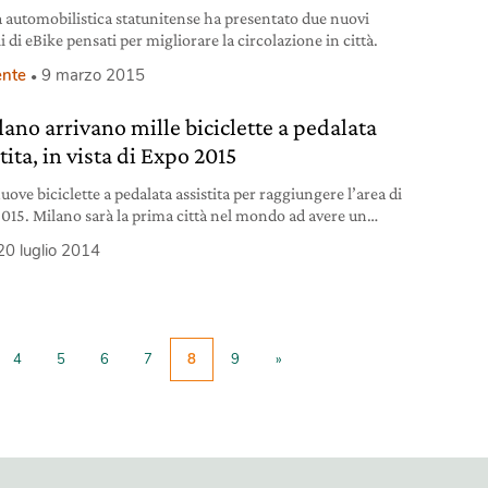
a automobilistica statunitense ha presentato due nuovi
 di eBike pensati per migliorare la circolazione in città.
nte
9 marzo 2015
lano arrivano mille biciclette a pedalata
tita, in vista di Expo 2015
uove biciclette a pedalata assistita per raggiungere l’area di
015. Milano sarà la prima città nel mondo ad avere un
 sistema di bike sharing integrato con bici sia normali sia a
20 luglio 2014
a assistita. L’intesa è già stata firmata a Milano il 17 luglio
nistro Gian Luca Galletti e dal Sindaco Giuliano
4
5
6
7
8
9
»