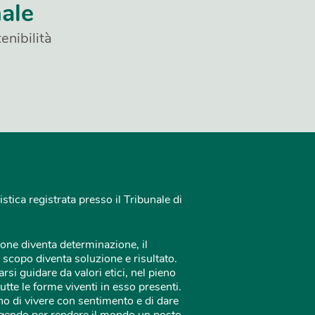
nale
enibilità
istica registrata presso il Tribunale di
one diventa determinazione, il
 scopo diventa soluzione e risultato.
rsi guidare da valori etici, nel pieno
tutte le forme viventi in esso presenti.
o di vivere con sentimento e di dare
 agendo per rendere il mondo un posto