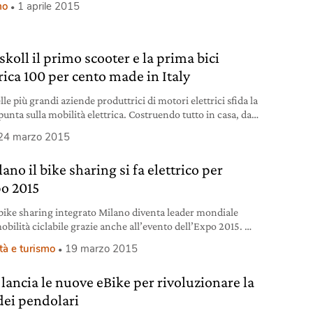
mo
1 aprile 2015
, così Perugia in Bici elettrica, attraverso l’impiego delle
tte elettriche a pedalata assistita, vuole incoraggiare tutti a
rare la propria qualità di vita, promuovendo abitudini più
koll il primo scooter e la prima bici
rica 100 per cento made in Italy
le più grandi aziende produttrici di motori elettrici sfida la
 punta sulla mobilità elettrica. Costruendo tutto in casa, dal
 alle batterie, alla ciclistica.
24 marzo 2015
ano il bike sharing si fa elettrico per
po 2015
 bike sharing integrato Milano diventa leader mondiale
mobilità ciclabile grazie anche all’evento dell’Expo 2015.
, il sistema di condivisione di 3600 biciclette vedrà
tà e turismo
19 marzo 2015
re altre mille bici a pedalata assistita. Ognuna delle 206
ni (a cui se ne aggiungeranno altre 70) sarà dotata di
 lancia le nuove eBike per rivoluzionare la
bi i modelli: si può prendere quella tradizionale
 dei pendolari