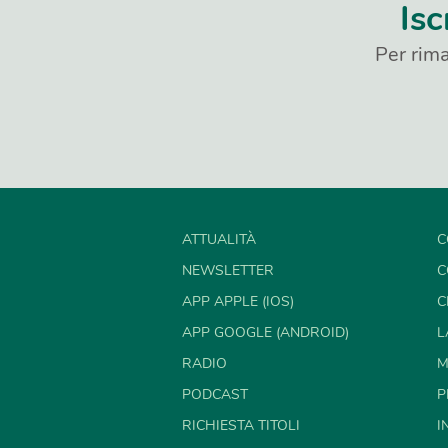
Isc
Per rima
ATTUALITÀ
C
NEWSLETTER
C
APP APPLE (IOS)
C
APP GOOGLE (ANDROID)
L
RADIO
M
PODCAST
P
RICHIESTA TITOLI
I