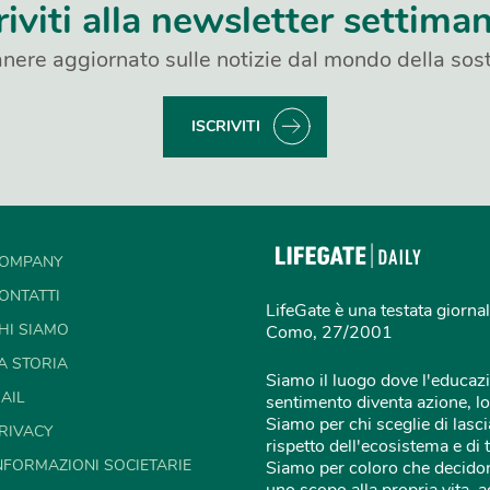
riviti alla newsletter settima
nere aggiornato sulle notizie dal mondo della sost
ISCRIVITI
OMPANY
ONTATTI
LifeGate è una testata giornal
HI SIAMO
Como, 27/2001
A STORIA
Siamo il luogo dove l'educazi
AIL
sentimento diventa azione, lo
Siamo per chi sceglie di lascia
RIVACY
rispetto dell'ecosistema e di 
NFORMAZIONI SOCIETARIE
Siamo per coloro che decidon
uno scopo alla propria vita,