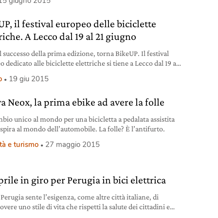
15 giugno 2015
P, il festival europeo delle biciclette
riche. A Lecco dal 19 al 21 giugno
 successo della prima edizione, torna BikeUP. Il festival
 dedicato alle biciclette elettriche si tiene a Lecco dal 19 al
no. Tre giorni intensi dedicati agli amanti della bicicletta e
o
19 giu 2015
sue evoluzioni, ma soprattutto un’occasione unica per capire
 direzione si sta muovendo la mobilità in chiave sostenibile.
a Neox, la prima ebike ad avere la folle
zioni,
bio unico al mondo per una bicicletta a pedalata assistita
ispira al mondo dell’automobile. La folle? È l’antifurto.
tà e turismo
27 maggio 2015
rile in giro per Perugia in bici elettrica
erugia sente l’esigenza, come altre città italiane, di
ere uno stile di vita che rispetti la salute dei cittadini e
bente e valorizzi il territorio puntando al risparmio delle