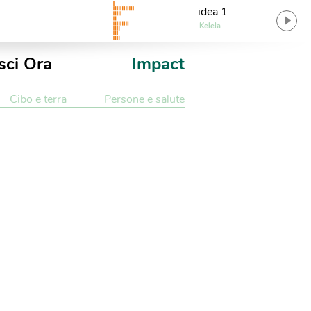
idea 1
Kelela
sci Ora
Impact
Cibo e terra
Persone e salute