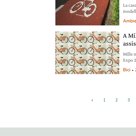
La cas
modelli
Ambie
A Mi
assis
Mille n
Expo 2
grande
Bici
pedalat
dal mi
«
1
2
3