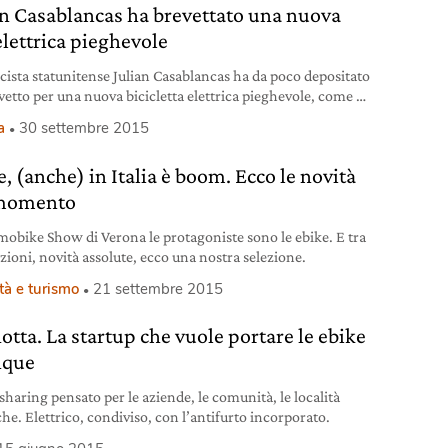
an Casablancas ha brevettato una nuova
elettrica pieghevole
icista statunitense Julian Casablancas ha da poco depositato
vetto per una nuova bicicletta elettrica pieghevole, come ha
ato qualche settimana fa il magazine statunitense Spin. Il
a
30 settembre 2015
an degli Strokes aveva già parlato di questo suo progetto
un anno fa in un’intervista a Rolling Stone: È molto
, (anche) in Italia è boom. Ecco le novità
ativa, ma questa cosa mi
 momento
mobike Show di Verona le protagoniste sono le ebike. E tra
azioni, novità assolute, ecco una nostra selezione.
tà e turismo
21 settembre 2015
lotta. La startup che vuole portare le ebike
nque
 sharing pensato per le aziende, le comunità, le località
che. Elettrico, condiviso, con l’antifurto incorporato.