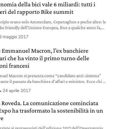
nomia della bici vale 6 miliardi: tutti i
ri del rapporto Bike summit
ncipio erano solo Amsterdam, Copenaghen e poche altre: le
bike friendly dell’Unione Europea, fino a qualche anno fa,
rare e concentrate in una specifica area continentale. Dati
8 maggio 2017
ri svelati al Bike Summit di Roma dimostrano invece come
cletta sia ora un veicolo economico anche in Italia, oltre che
è Emmanuel Macron, l’ex banchiere
zzo
ari che ha vinto il primo turno delle
oni francesi
el Macron si presenta come “candidato anti-sistema”
ante il passato da banchiere d’affari e ministro. Ecco chi è
 propone per la Francia.
24 aprile 2017
 Roveda. La comunicazione cominciata
Expo ha trasformato la sostenibilità in un
re
rviste ai protagonisti dell’edizione 2017 dell’Osservatorio