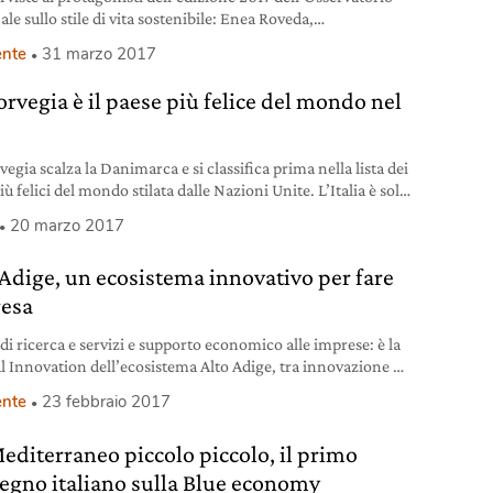
le sullo stile di vita sostenibile: Enea Roveda,
stratore delegato del gruppo LifeGate. #ONS17
nte
31 marzo 2017
orvegia è il paese più felice del mondo nel
egia scalza la Danimarca e si classifica prima nella lista dei
iù felici del mondo stilata dalle Nazioni Unite. L’Italia è solo
ma.
20 marzo 2017
 Adige, un ecosistema innovativo per fare
esa
di ricerca e servizi e supporto economico alle imprese: è la
al Innovation dell’ecosistema Alto Adige, tra innovazione e
bilità.
nte
23 febbraio 2017
editerraneo piccolo piccolo, il primo
egno italiano sulla Blue economy