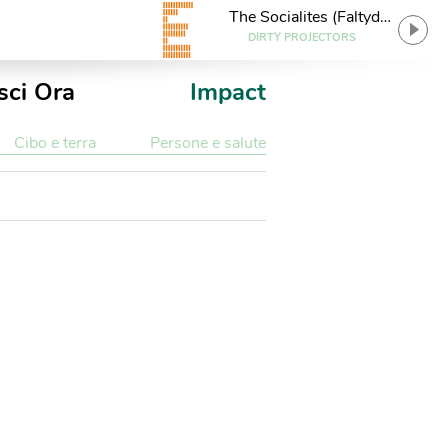
The Socialites (Faltydl
Remix)
DIRTY PROJECTORS
sci Ora
Impact
Cibo e terra
Persone e salute