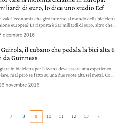
iliardi di euro, lo dice uno studio Ecf
 vale l’economia che gira intorno al mondo della bicicletta
ione europea? La risposta è 513 miliardi di euro, altro che
a sfigati: stiamo parlando di ben mille euro per ogni
7 dicembre 2016
ino europeo. Le stime sono del rapporto Eu Cycling
y (economia europea della bicicletta) presentato a
 Guirola, il cubano che pedala la bici alta 6
es dalla Federazione cicilistica europea (Ecf) di
i da Guinness
giare in bicicletta per L’Avana deve essere una esperienza
olare, mai però se fatto su una due ruote alta sei metri. Come
 quotidianamente a Felix Ramon Guirola, cubano di 52
28 novembre 2016
he ha avuto la fortuna (e la bravura) di poter trasformare un
imento e una passione in un mestiere. La bici cubana di
7
8
9
10
11
12
13
»