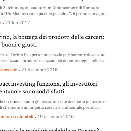
ì 21 febbraio, all’auditorium Unioncamere di Roma, si
rà “Un Mediterraneo piccolo piccolo…“, il primo convegno
no sulla Blue economy, o Economia blu, una evoluzione
o
21 feb 2017
conomia verde che si configura come un nuovo approccio
ta ad ottenere sia sostenibilità che redditività dai processi
ino, la bottega dei prodotti delle carceri:
ivi. Il punto di partenza del summit sarà l’analisi della
ione
, buoni e giusti
ore di Torino ha aperto uno spazio permanente dove sono
ializzati i prodotti realizzati dai detenuti negli atelier
arceri di tutto il Paese.
o sociale
21 dicembre 2016
act investing funziona, gli investitori
ntano e sono soddisfatti
o un nuovo studio gli investitori che decidono di investire
di che hanno un impatto sociale e ambientale positivo
ano annualmente del 18 per cento.
imenti sostenibili
19 dicembre 2016
to vale la mobilità ciclabile in Europa?