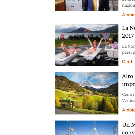
naziona
ammini
Ambie
La N
2017
La Norv
paesi p
48esi
Diritti
Alto
impr
Centri 
Vertic
sosteni
Ambie
Un M
conv