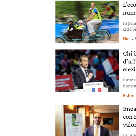
L’eco
nume
In pri
città 
erano 
Bici
e nume
la bici
Chi 
un me
d’aff
elezi
Emmanu
nonost
e cosa
Esteri
Enea
con 
valo
Le inte