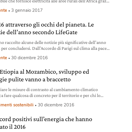
bile che fornisce elettricità alle aree rurali dell’Africa grazie
li impianti fotovoltaici
nte
3 gennaio 2017
16 attraverso gli occhi del pianeta. Le
zie dell’anno secondo LifeGate
o raccolto alcune delle notizie più significative dell’anno
 per concludersi. Dall’Accordo di Parigi sul clima alla pace
ombia, ecco il nostro bilancio.
nte
30 dicembre 2016
’Etiopia al Mozambico, sviluppo ed
gie pulite vanno a braccetto
iare le misure di contrasto al cambiamento climatico
ca fare qualcosa di concreto per il territorio e per chi lo
 Soprattutto nei paesi del sud del mondo, che spesso sono
imenti sostenibili
30 dicembre 2016
 che pagano il prezzo più salato di uno sviluppo sconsiderato
o alle esigenze del pianeta. Il concorso Best Climate
ecord positivi sull’energia che hanno
ces Award ha
ato il 2016