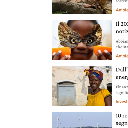
sosteni
a picco
Ambie
Il 20
noti
Abbiam
che sta
in Col
Ambie
Dall
ener
Finanz
signifi
abita.
Invest
quelli
e sord
10 r
Practi
segn