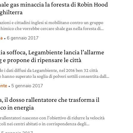
hale gas minaccia la foresta di Robin Hood
ghilterra
azioni e cittadini inglesi si mobilitano contro un gruppo
chimico che vorrebbe cercare shale gas nella foresta di
od, nel Nottinghamshire.
ia
6 gennaio 2017
alia soffoca, Legambiente lancia l’allarme
 e propone di ripensare le città
o i dati diffusi da Legambiente, nel 2016 ben 32 città
e hanno superato la soglia di polveri sottili consentita dalla
nte
5 gennaio 2017
, il dosso rallentatore che trasforma il
ico in energia
 rallentatori nascono con l’obiettivo di ridurre la velocità
coli nei centri abitati o in corrispondenza degli
ersamenti pedonali e hanno conosciuto, specie negli ultimi