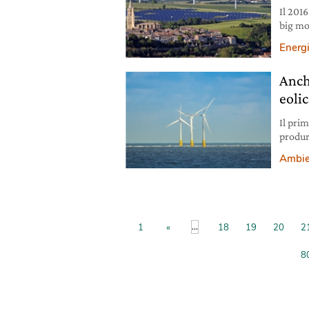
Il 2016
big mo
Energ
Anch
eoli
Il pri
produr
energi
Ambie
...
1
«
18
19
20
2
8