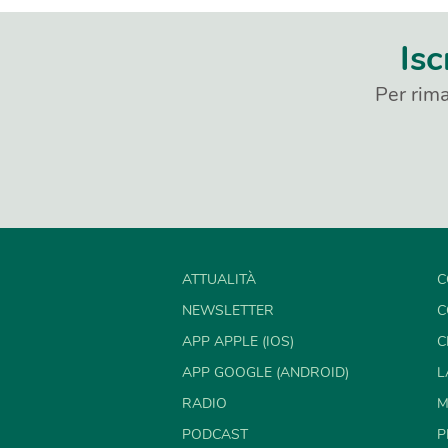
Isc
Per rima
ATTUALITÀ
C
NEWSLETTER
C
APP APPLE (IOS)
C
APP GOOGLE (ANDROID)
L
RADIO
M
PODCAST
P