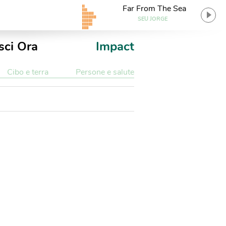
Far From The Sea
SEU JORGE
sci Ora
Impact
Cibo e terra
Persone e salute