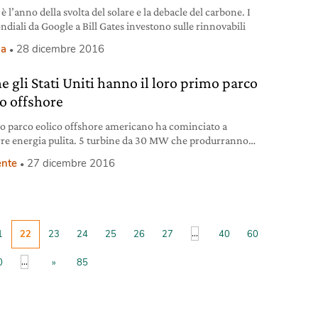
 è l’anno della svolta del solare e la debacle del carbone. I
ndiali da Google a Bill Gates investono sulle rinnovabili
ia
28 dicembre 2016
e gli Stati Uniti hanno il loro primo parco
co offshore
mo parco eolico offshore americano ha cominciato a
re energia pulita. 5 turbine da 30 MW che produrranno
a per illuminare 17.000 abitazioni
nte
27 dicembre 2016
...
1
22
23
24
25
26
27
40
60
...
0
»
85