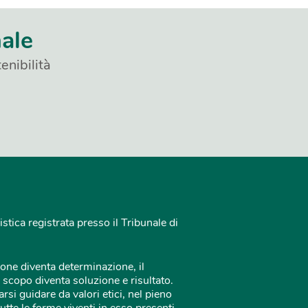
nale
enibilità
istica registrata presso il Tribunale di
one diventa determinazione, il
 scopo diventa soluzione e risultato.
rsi guidare da valori etici, nel pieno
tutte le forme viventi in esso presenti.