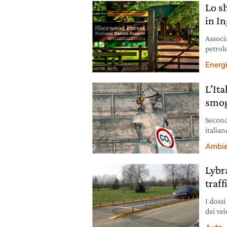
Lo s
in In
Associ
petrol
Sherwo
Energ
L’It
smog
Second
italian
legge.
Ambie
Lybra
traff
I dossi
dei vei
attrav