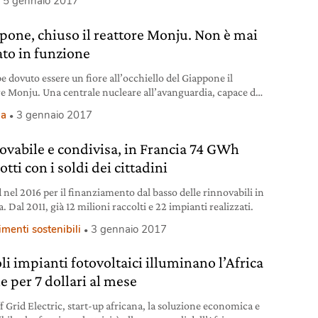
5 gennaio 2017
una straordinaria diffusione. Poco amati dagli automobilisti,
cuni casi anche dai ciclisti, svolgono una funzione
pone, chiuso il reattore Monju. Non è mai
iale nelle zone con il maggior rischio d’investimento o
nte.
ato in funzione
e dovuto essere un fiore all’occhiello del Giappone il
re Monju. Una centrale nucleare all’avanguardia, capace di
are con i rifiuti radioattivi prodotti dagli altri reattori, in
ia
3 gennaio 2017
quindi di essere autoalimentata. Invece il reattore verrà
, dopo la decisione del governo giapponese. Un vero
ovabile e condivisa, in Francia 74 GWh
nto dell’industria dell’atomo, costato al Paese circa 8
i di
tti con i soldi dei cittadini
 nel 2016 per il finanziamento dal basso delle rinnovabili in
. Dal 2011, già 12 milioni raccolti e 22 impianti realizzati.
imenti sostenibili
3 gennaio 2017
li impianti fotovoltaici illuminano l’Africa
e per 7 dollari al mese
f Grid Electric, start-up africana, la soluzione economica e