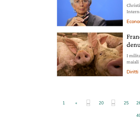
Christ
Intern
“negli
Econo
tra Be
senten
Franc
però c
andat
denu
I milit
maiali 
Diritti
...
...
1
«
20
25
2
4