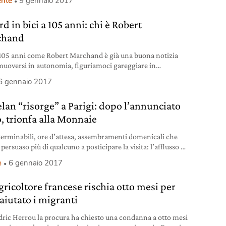
nte
9 gennaio 2017
d in bici a 105 anni: chi è Robert
chand
 105 anni come Robert Marchand è già una buona notizia
muoversi in autonomia, figuriamoci gareggiare in
tta. L’ultracentenario francese ha invece realizzato
6 gennaio 2017
resa al velodromo di Saint-Quentin-en-Yvelines, alle porte
igi vicino Versailles. Marchand ha così percorso novantadue
elan “risorge” a Parigi: dopo l’annunciato
 pista realizzando, mercoledì 4 gennaio, il nuovo record di
 chilometri nella
o, trionfa alla Monnaie
nterminabili, ore d’attesa, assembramenti domenicali che
ersuaso più di qualcuno a posticipare la visita: l’afflusso di
o è stato tale da non lasciare ombra di dubbio circa la
e
6 gennaio 2017
za e l’interesse riscossi da un artista che, dopo la solenne
razione ricevuta nel 2011 al Guggenheim di New York
gricoltore francese rischia otto mesi per
annunciato l’imminente ritiro. E
 aiutato i migranti
dric Herrou la procura ha chiesto una condanna a otto mesi