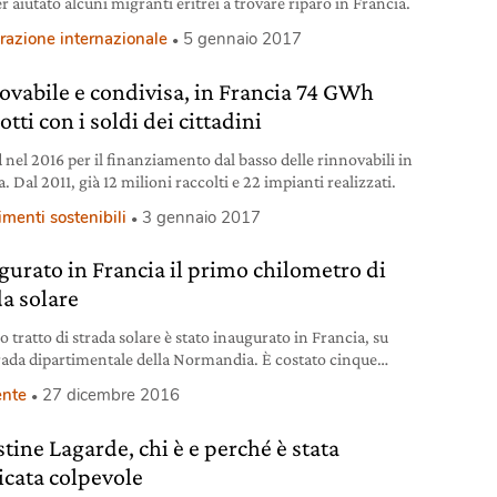
r aiutato alcuni migranti eritrei a trovare riparo in Francia.
razione internazionale
5 gennaio 2017
ovabile e condivisa, in Francia 74 GWh
tti con i soldi dei cittadini
 nel 2016 per il finanziamento dal basso delle rinnovabili in
. Dal 2011, già 12 milioni raccolti e 22 impianti realizzati.
imenti sostenibili
3 gennaio 2017
gurato in Francia il primo chilometro di
da solare
o tratto di strada solare è stato inaugurato in Francia, su
rada dipartimentale della Normandia. È costato cinque
 di euro.
nte
27 dicembre 2016
tine Lagarde, chi è e perché è stata
icata colpevole