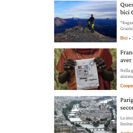
Ques
bici 
“Ragaz
Grazie
Costan
Bici
scende
metri E
Fran
incomi
aver
Nella 
aiutato
Franci
Coope
Pari
seco
La sin
limitar
pubblic