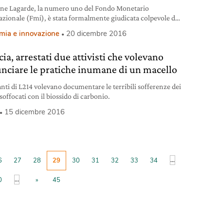
ine Lagarde, la numero uno del Fondo Monetario
azionale (Fmi), è stata formalmente giudicata colpevole di
genza” per la sua gestione dell’arbitrato nella controversia
mia e innovazione
20 dicembre 2016
rnard Tapie e Crédit Lyonnais per la cessione di Adidas. La
za è stata emessa dalla Cour de justice della République, che
ia, arrestati due attivisti che volevano
ontestualmente non ha comminato nessuna pena. Com’è
a
nciare le pratiche inumane di un macello
anti di L214 volevano documentare le terribili sofferenze dei
soffocati con il biossido di carbonio.
15 dicembre 2016
...
6
27
28
29
30
31
32
33
34
...
0
»
45