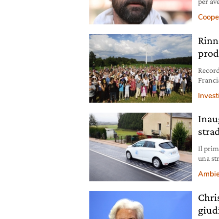
per ave
Coope
Rinn
prodo
Record
Francia
Invest
Inau
stra
Il prim
una st
milioni
Ambie
Chris
giud