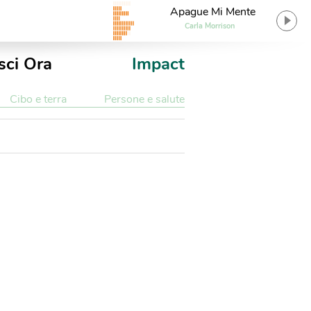
Apague Mi Mente
Carla Morrison
sci Ora
Impact
Cibo e terra
Persone e salute