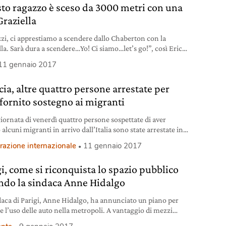
to ragazzo è sceso da 3000 metri con una
Graziella
zi, ci apprestiamo a scendere dallo Chaberton con la
lla. Sarà dura a scendere…Yo! Ci siamo…let’s go!”, così Erich
tino, ciclista piemontese di Pinerolo, ha cominciato a
11 gennaio 2017
re sul sentiero ciottoloso della montagna. Già dopo pochi
rich ha cominciato a notare le difficoltà pratiche: “Si
cia, altre quattro persone arrestate per
ncia a ballare il tango…frena veramente poco sta ragazza,
 fornito sostegno ai migranti
giornata di venerdì quattro persone sospettate di aver
 alcuni migranti in arrivo dall’Italia sono state arrestate in
a.
razione internazionale
11 gennaio 2017
gi, come si riconquista lo spazio pubblico
ndo la sindaca Anne Hidalgo
daca di Parigi, Anne Hidalgo, ha annunciato un piano per
e l’uso delle auto nella metropoli. A vantaggio di mezzi
i, pedoni e ciclisti.