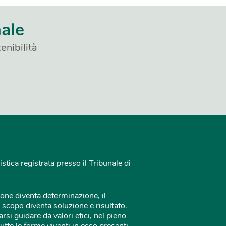
nale
enibilità
istica registrata presso il Tribunale di
one diventa determinazione, il
 scopo diventa soluzione e risultato.
rsi guidare da valori etici, nel pieno
tutte le forme viventi in esso presenti.