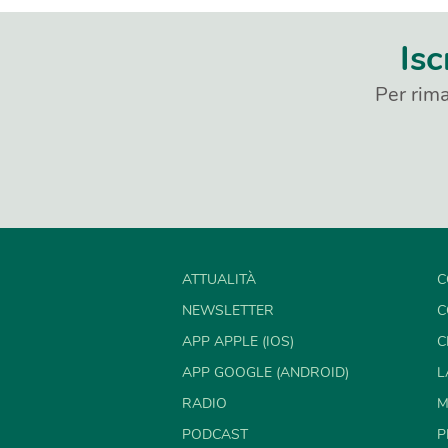
Isc
Per rima
ATTUALITÀ
C
NEWSLETTER
C
APP APPLE (IOS)
C
APP GOOGLE (ANDROID)
L
RADIO
M
PODCAST
P