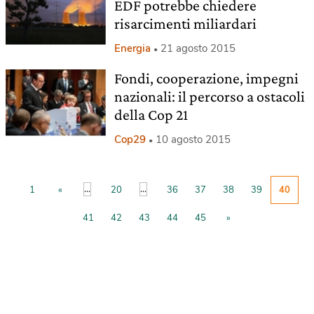
EDF potrebbe chiedere
risarcimenti miliardari
Energia
21 agosto 2015
Fondi, cooperazione, impegni
nazionali: il percorso a ostacoli
della Cop 21
Cop29
10 agosto 2015
...
...
1
«
20
36
37
38
39
40
41
42
43
44
45
»