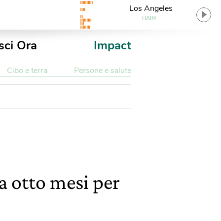
Los Angeles
HAIM
sci Ora
Impact
Cibo e terra
Persone e salute
a otto mesi per