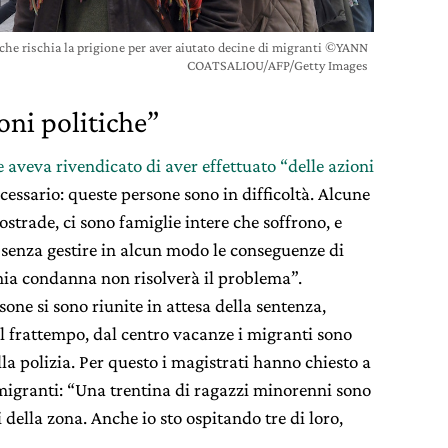
 che rischia la prigione per aver aiutato decine di migranti ©YANN
COATSALIOU/AFP/Getty Images
oni politiche”
e aveva rivendicato di aver effettuato “delle azioni
ecessario: queste persone sono in difficoltà. Alcune
ostrade, ci sono famiglie intere che soffrono, e
e senza gestire in alcun modo le conseguenze di
 mia condanna non risolverà il problema”.
sone si sono riunite in attesa della sentenza,
l frattempo, dal centro vacanze i migranti sono
lla polizia. Per questo i magistrati hanno chiesto a
 migranti: “Una trentina di ragazzi minorenni sono
i della zona. Anche io sto ospitando tre di loro,