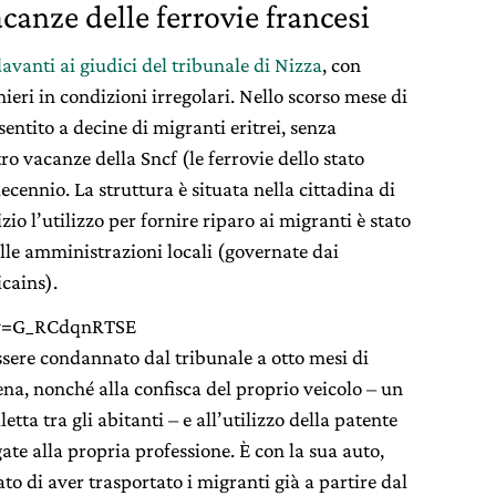
anze delle ferrovie francesi
avanti ai giudici del tribunale di Nizza
, con
nieri in condizioni irregolari. Nello scorso mese di
nsentito a decine di migranti eritrei, senza
o vacanze della Sncf (le ferrovie dello stato
ecennio. La struttura è situata nella cittadina di
io l’utilizzo per fornire riparo ai migranti è stato
elle amministrazioni locali (governate dai
icains).
?v=G_RCdqnRTSE
essere condannato dal tribunale a otto mesi di
ena, nonché alla confisca del proprio veicolo – un
tta tra gli abitanti – e all’utilizzo della patente
te alla propria professione. È con la sua auto,
tato di aver trasportato i migranti già a partire dal