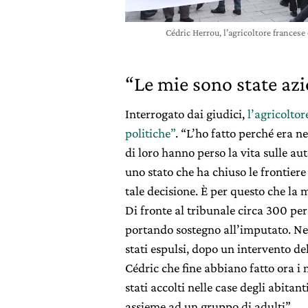
Cédric Herrou, l’agricoltore francese
“Le mie sono state azi
Interrogato dai giudici,
l’agricoltor
politiche”
. “L’ho fatto perché era n
di loro hanno perso la vita sulle aut
uno stato che ha chiuso le frontier
tale decisione. È per questo che la
Di fronte al tribunale circa 300 per
portando sostegno all’imputato. Ne
stati espulsi, dopo un intervento de
Cédric che fine abbiano fatto ora i
stati accolti nelle case degli abitant
assieme ad un gruppo di adulti”.