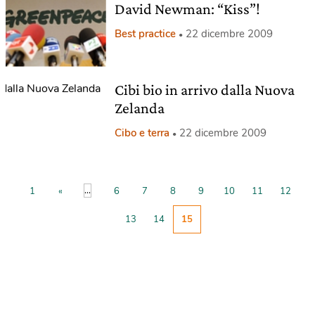
David Newman: “Kiss”!
Best practice
22 dicembre 2009
Cibi bio in arrivo dalla Nuova
Zelanda
Cibo e terra
22 dicembre 2009
...
1
«
6
7
8
9
10
11
12
13
14
15