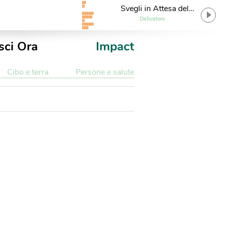
Svegli in Attesa del
Sogno
Delicatoni
sci Ora
Impact
Cibo e terra
Persone e salute