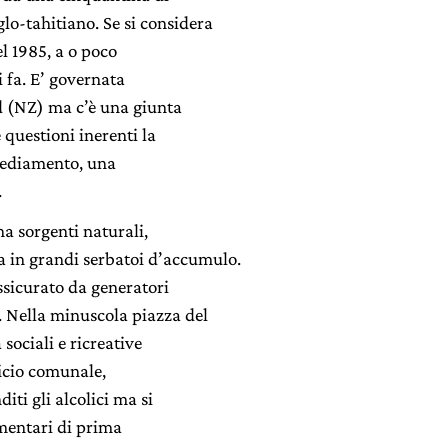
lo-tahitiano. Se si considera
el 1985, a o poco
 fa. E’ governata
d (NZ) ma c’è una giunta
e questioni inerenti la
sediamento, una
.
ha sorgenti naturali,
a in grandi serbatoi d’accumulo.
ssicurato da generatori
. Nella minuscola piazza del
 sociali e ricreative
ficio comunale,
iti gli alcolici ma si
imentari di prima