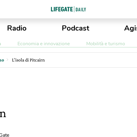
Radio
Podcast
Agi
a
Economia e innovazione
Mobilità e turismo
mo
L’isola di Pitcairn
rn
eGate