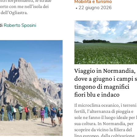
tri sorprendenti, le strade
Mobilità e turismo
porto con me nell’isola dei
22 giugno 2026
 dell’Ogliastra.
di
Roberto Sposini
Viaggio in Normandia,
dove a giugno i campi s
tingono di magnifici
fiori blu e indaco
Il microclima oceanico, i terreni
fertili, l’alternanza di pioggia e
sole ne fanno il luogo ideale per 
sua coltura. In Normandia, per
scoprire da vicino la filiera del
lino europeo, dalla coltivazione