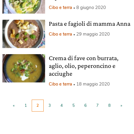
Cibo e terra
8 giugno 2020
Pasta e fagioli di mamma Anna
Cibo e terra
29 maggio 2020
Crema di fave con burrata,
aglio, olio, peperoncino e
acciughe
Cibo e terra
18 maggio 2020
«
1
2
3
4
5
6
7
8
»