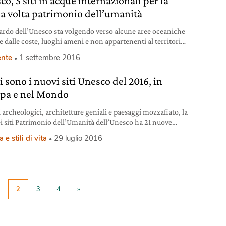
o, 5 siti in acque internazionali per la
a volta patrimonio dell’umanità
ardo dell’Unesco sta volgendo verso alcune aree oceaniche
e dalle coste, luoghi ameni e non appartenenti al territorio
uno stato sovrano. Si sta concretizzando una nuova
nte
1 settembre 2016
zione di patrimoni dell’umanità che comprenderà cinque
rticolarmente preziose per la biodiversità, alcune per la
 sono i nuovi siti Unesco del 2016, in
a di specie rare di coralli e altre perché sono luogo di
pa e nel Mondo
i archeologici, architetture geniali e paesaggi mozzafiato, la
dei siti Patrimonio dell’Umanità dell’Unesco ha 21 nuove
Scopriamo quali
 e stili di vita
29 luglio 2016
2
3
4
»