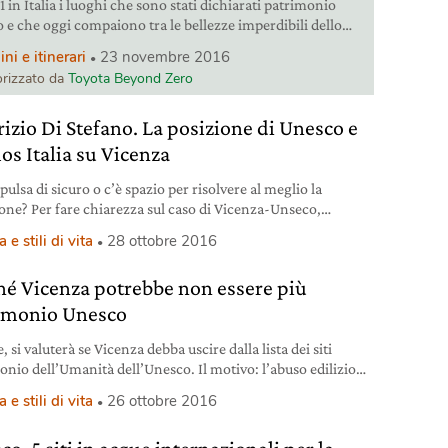
 in Italia i luoghi che sono stati dichiarati patrimonio
 e che oggi compaiono tra le bellezze imperdibili dello
 frutto
i e itinerari
23 novembre 2016
ngegno umano, ecco 5 siti Unesco da non perdere.
rizzato da
Toyota Beyond Zero
izio Di Stefano. La posizione di Unesco e
os Italia su Vicenza
pulsa di sicuro o c’è spazio per risolvere al meglio la
ione? Per fare chiarezza sul caso di Vicenza-Unseco,
o intervistato Maurizio di Stefano, presidente di Icomos
 e stili di vita
28 ottobre 2016
hé Vicenza potrebbe non essere più
imonio Unesco
luterà se Vicenza debba uscire dalla lista dei siti
onio dell’Umanità dell’Unesco. Il motivo: l’abuso edilizio
urpato il paesaggio palladiano.
 e stili di vita
26 ottobre 2016