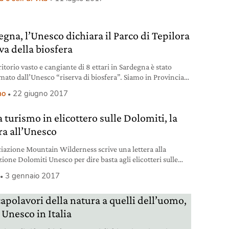
egna, l’Unesco dichiara il Parco di Tepilora
va della biosfera
itorio vasto e cangiante di 8 ettari in Sardegna è stato
mato dall’Unesco “riserva di biosfera”. Siamo in Provincia
o, al Parco di Tepilora, un’oasi meravigliosa.
mo
22 giugno 2017
 turismo in elicottero sulle Dolomiti, la
ra all’Unesco
ciazione Mountain Wilderness scrive una lettera alla
ione Dolomiti Unesco per dire basta agli elicotteri sulle
ne patrimonio dell’umanità
3 gennaio 2017
capolavori della natura a quelli dell’uomo,
i Unesco in Italia