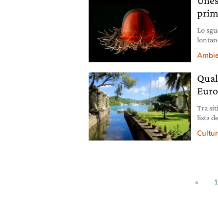
Unesc
prim
Lo sgu
lontan
di alc
Ambie
genera
aree pa
Quali
presenz
Euro
Tra sit
lista 
voci. 
Cultura
«
1