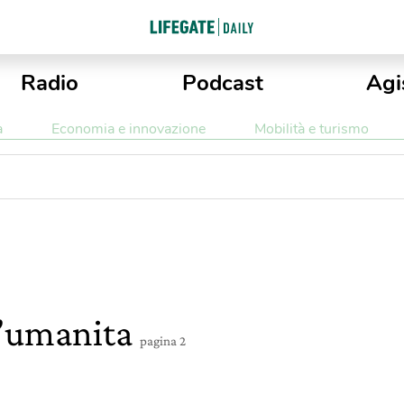
Radio
Podcast
Agi
a
Economia e innovazione
Mobilità e turismo
l’umanita
pagina 2