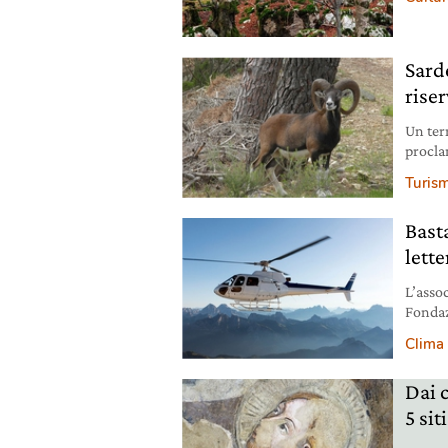
Sard
riser
Un terr
procla
di Nuor
Turis
Basta
lette
L’asso
Fondaz
montag
Clima
Dai 
5 sit