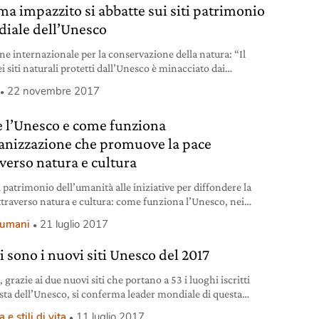
ima impazzito si abbatte sui siti patrimonio
iale dell’Unesco
ne internazionale per la conservazione della natura: “Il
 siti naturali protetti dall’Unesco è minacciato dai
menti climatici”.
22 novembre 2017
è l’Unesco e come funziona
ganizzazione che promuove la pace
averso natura e cultura
i patrimonio dell’umanità alle iniziative per diffondere la
ttraverso natura e cultura: come funziona l’Unesco, nei
i.
i umani
21 luglio 2017
i sono i nuovi siti Unesco del 2017
a, grazie ai due nuovi siti che portano a 53 i luoghi iscritti
lista dell’Unesco, si conferma leader mondiale di questa
e classifica.
 e stili di vita
11 luglio 2017