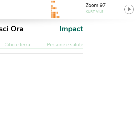
Zoom 97
KURT VILE
sci Ora
Impact
Cibo e terra
Persone e salute