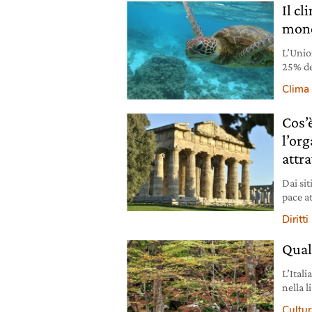
Il cl
mond
L’Unio
25% dei
cambia
Clima
Cos’
l’or
attr
Dai sit
pace a
dettagl
Diritt
Qual
L’Itali
nella 
special
Cultura