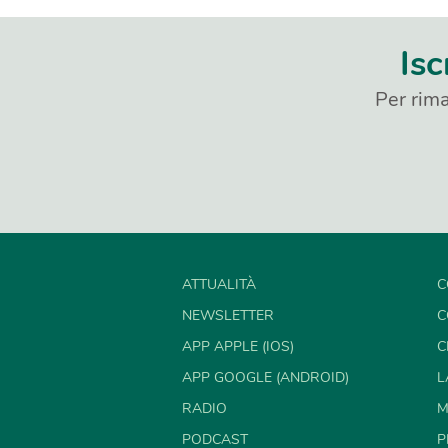
Isc
Per rima
ATTUALITÀ
C
NEWSLETTER
C
APP APPLE (IOS)
C
APP GOOGLE (ANDROID)
L
RADIO
M
PODCAST
P