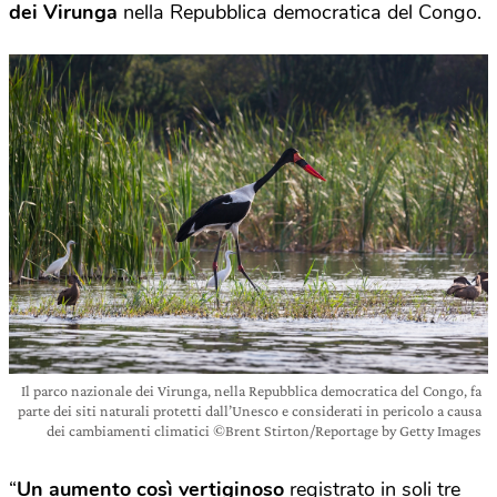
dei Virunga
nella Repubblica democratica del Congo.
Il parco nazionale dei Virunga, nella Repubblica democratica del Congo, fa
parte dei siti naturali protetti dall’Unesco e considerati in pericolo a causa
dei cambiamenti climatici ©Brent Stirton/Reportage by Getty Images
“
Un aumento così vertiginoso
registrato in soli tre