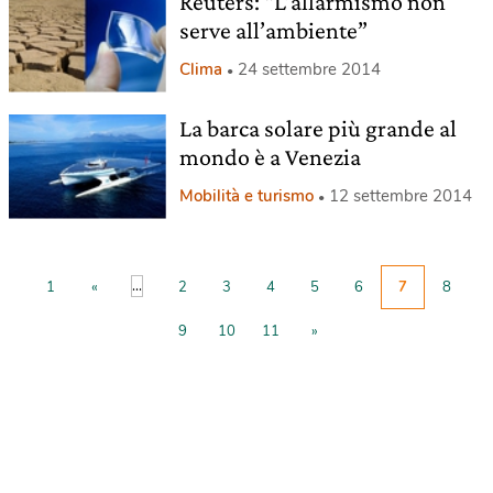
Reuters: “L’allarmismo non
serve all’ambiente”
Clima
24 settembre 2014
La barca solare più grande al
mondo è a Venezia
Mobilità e turismo
12 settembre 2014
...
1
«
2
3
4
5
6
7
8
9
10
11
»