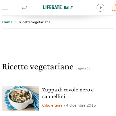
tore
Home
Ricette vegetariane
Ricette vegetariane
pagina 38
Zuppa di cavolo nero e
cannellini
Cibo e terra
4 dicembre 2015