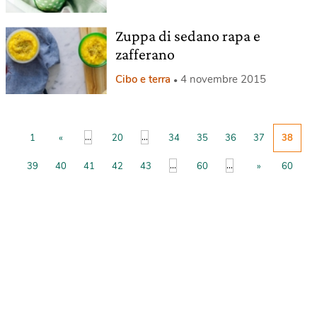
Zuppa di sedano rapa e
zafferano
Cibo e terra
4 novembre 2015
...
...
1
«
20
34
35
36
37
38
...
...
39
40
41
42
43
60
»
60