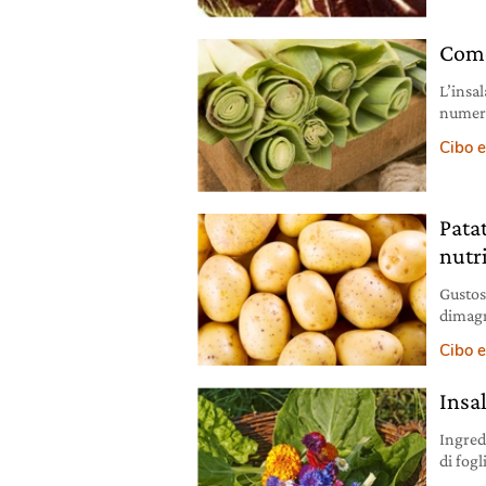
riposo
Come
L’insa
numero
afrodi
Cibo e
Patat
nutri
Gustose
dimagr
introd
Cibo e
Insa
Ingred
di fogl
pugno d