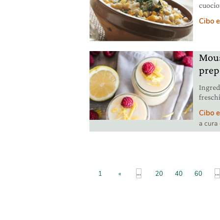
cuocion
legumi 
Cibo e
Mous
prep
Ingred
freschi
Cibo e
a cura
...
...
1
«
20
40
60