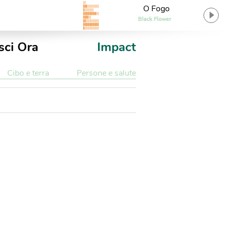
O Fogo
Black Flower
sci Ora
Impact
Cibo e terra
Persone e salute