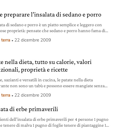
 in uno scolapasta per almeno un’ora fino a
 preparare l’insalata di sedano e porro
lata di sedano e porro è un piatto semplice e leggero con
se proprietà: pensate che sedano e porro hanno fama di
siaci…
 terra
22 dicembre 2009
e nella dieta, tutto su calorie, valori
zionali, proprietà e ricette
, sazianti e versatili in cucina, le patate nella dieta
ante non sono un tabù e possono essere mangiate senza
urre troppe calorie.
 terra
22 dicembre 2009
lata di erbe primaverili
ienti dell’insalata di erbe primaverili per 4 persone 1 pugno
ie tenere di malva 1 pugno di foglie tenere di piantaggine 1
i cimette di silene 1 mazzetto di bietola selvatica 1 piccola