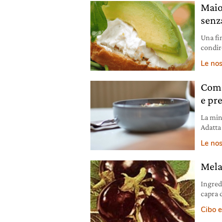
Maio
senz
Una fi
condir
ricett
Le nos
Come
e pr
La mine
Adatta 
lenticc
Le nos
Mela
Ingred
capra d
di oliv
Cibo e
melanza