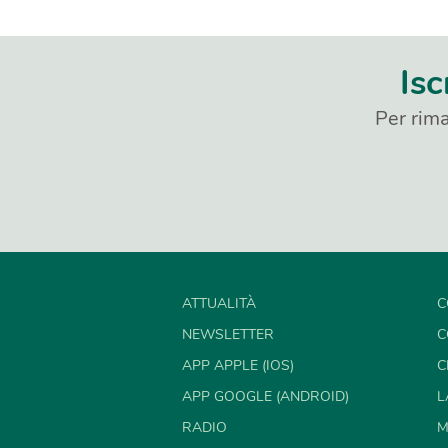
Isc
Per rima
ATTUALITÀ
C
NEWSLETTER
C
APP APPLE (IOS)
C
APP GOOGLE (ANDROID)
L
RADIO
M