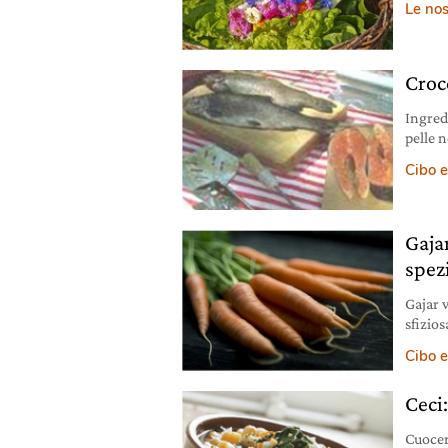
Le nos
lattug
rosmari
Croc
Ingred
pelle n
cucchia
Cibo e
tipo s
patate 
Gajar
spez
Gajar v
sfizios
utilizz
Cibo e
Ceci:
Cuocer