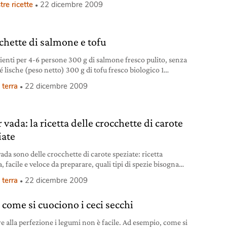
tre ricette
22 dicembre 2009
a 1 pugno di erbe aromatiche fresche miste (finocchio,
no, salvia, menta) 1 pugno di fiori di robinia 1 cucchiaio
chette di salmone e tofu
ienti per 4-6 persone 300 g di salmone fresco pulito, senza
é lische (peso netto) 300 g di tofu fresco biologico 1
io colmo di zenzero fresco tritato 2 cucchiai di salsa di soia
 terra
22 dicembre 2009
hoyu 1 uovo 2 cucchiai di amido di frumento o di fecola di
3 cucchiai circa di semi
 vada: la ricetta delle crocchette di carote
iate
ada sono delle crocchette di carote speziate: ricetta
a, facile e veloce da preparare, quali tipi di spezie bisogna
are per insaporire le nostre carote?
 terra
22 dicembre 2009
 come si cuociono i ceci secchi
e alla perfezione i legumi non è facile. Ad esempio, come si