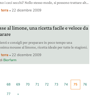
o i ceci secchi? Nello stesso modo, si possono trattare altri
coriacei, come la soia gialla.
 terra
22 dicembre 2009
se al limone, una ricetta facile e veloce da
arare
ienti e consigli per preparare in poco tempo una
ssima mousse al limone, ricetta ideale per tutte le stagioni.
 terra
22 dicembre 2009
 di
Biorfarm
68
69
70
71
72
73
74
75
76
77
»