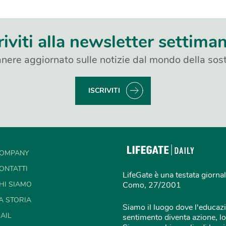
riviti alla newsletter settima
nere aggiornato sulle notizie dal mondo della sost
ISCRIVITI
OMPANY
ONTATTI
LifeGate è una testata giornal
HI SIAMO
Como, 27/2001
A STORIA
Siamo il luogo dove l'educazi
AIL
sentimento diventa azione, lo