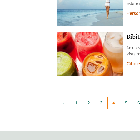
estate
prodott
Person
Bibit
Le clas
vista 
zuccher
Cibo e
oltre c
via. Ma
prepar
stupir
«
1
2
3
4
5
6