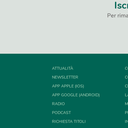
Isc
Per rima
ATTUALITÀ
C
NEWSLETTER
C
APP APPLE (IOS)
C
APP GOOGLE (ANDROID)
L
RADIO
M
PODCAST
P
RICHIESTA TITOLI
I