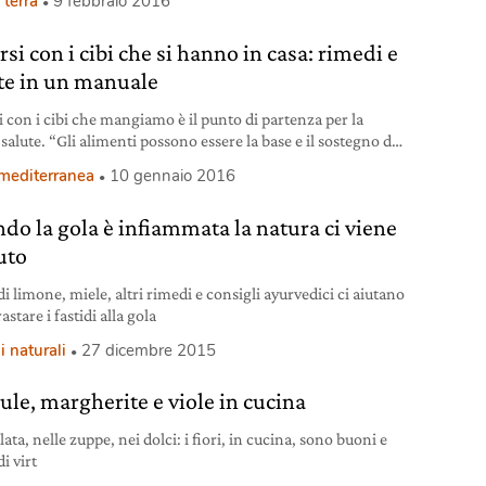
 terra
9 febbraio 2016
si con i cibi che si hanno in casa: rimedi e
tte in un manuale
i con i cibi che mangiamo è il punto di partenza per la
salute. “Gli alimenti possono essere la base e il sostegno di
erapia anche perché, al contrario di molti farmaci, vengono
 mediterranea
10 gennaio 2016
sciuti immediatamente dal nostro organismo“. Inizia così il
Manuale pratico di rimedi naturali scritto dalla naturopata
do la gola è infiammata la natura ci viene
ca Agosta e
uto
i limone, miele, altri rimedi e consigli ayurvedici ci aiutano
astare i fastidi alla gola
 naturali
27 dicembre 2015
ule, margherite e viole in cucina
lata, nelle zuppe, nei dolci: i fiori, in cucina, sono buoni e
di virt