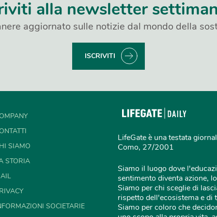
riviti alla newsletter settima
nere aggiornato sulle notizie dal mondo della sost
ISCRIVITI
OMPANY
ONTATTI
LifeGate è una testata giornal
HI SIAMO
Como, 27/2001
A STORIA
Siamo il luogo dove l'educazi
AIL
sentimento diventa azione, lo
Siamo per chi sceglie di lascia
RIVACY
rispetto dell'ecosistema e di 
NFORMAZIONI SOCIETARIE
Siamo per coloro che decidon
uno scopo alla propria vita,