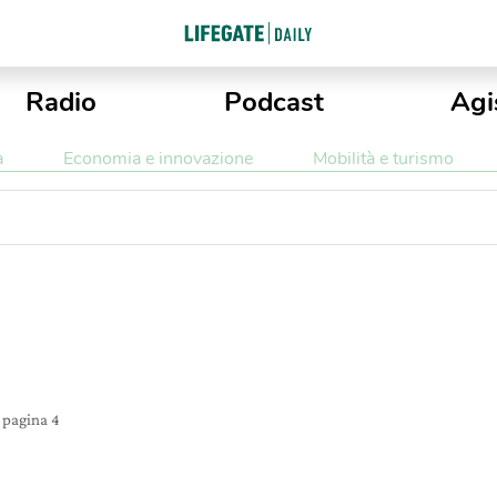
Radio
Podcast
Agi
a
Economia e innovazione
Mobilità e turismo
i
pagina 4