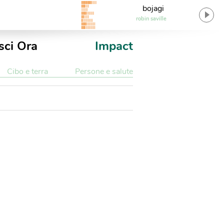
bojagi
robin saville
sci Ora
Impact
Cibo e terra
Persone e salute