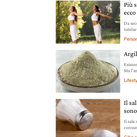
Più 
ecco
Da seco
tutela
partico
Person
Argil
Esisto
Ma l’ar
Lifest
Il sa
sono
Il sale
consum
Uno stu