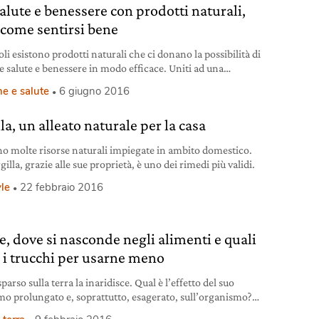
salute e benessere con prodotti naturali,
 come sentirsi bene
li esistono prodotti naturali che ci donano la possibilità di
re salute e benessere in modo efficace. Uniti ad una
lare attenzione allo stile di vita.
e e salute
6 giugno 2016
la, un alleato naturale per la casa
no molte risorse naturali impiegate in ambito domestico.
gilla, grazie alle sue proprietà, è uno dei rimedi più validi.
yle
22 febbraio 2016
le, dove si nasconde negli alimenti e quali
 i trucchi per usarne meno
 sparso sulla terra la inaridisce. Qual è l’effetto del suo
o prolungato e, soprattutto, esagerato, sull’organismo?
dio lo rivela.