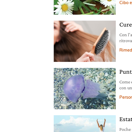
Cibo e
Cure 
Con l’a
ritrov
nutrirl
Rimedi
Punt
Come e
con un
Person
Estat
Poche e