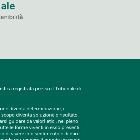
nale
enibilità
istica registrata presso il Tribunale di
one diventa determinazione, il
 scopo diventa soluzione e risultato.
rsi guidare da valori etici, nel pieno
tutte le forme viventi in esso presenti.
o di vivere con sentimento e di dare
 agendo per rendere il mondo un posto