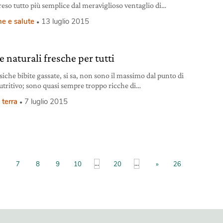
 reso tutto più semplice dal meraviglioso ventaglio di
i che la natura ci mette a disposizione.
e e salute
13 luglio 2015
e naturali fresche per tutti
siche bibite gassate, si sa, non sono il massimo dal punto di
nutritivo; sono quasi sempre troppo ricche di
o oppure di dolcificanti di sintesi (nella versione “light”),
 terra
7 luglio 2015
he di additivi vari come acidificanti, aromi, coloranti e così
 esistono innumerevoli ricette facili e gustose per
are bibite naturali fresche e rimineralizzanti, che
anno e delizieranno amici
...
...
7
8
9
10
20
»
26