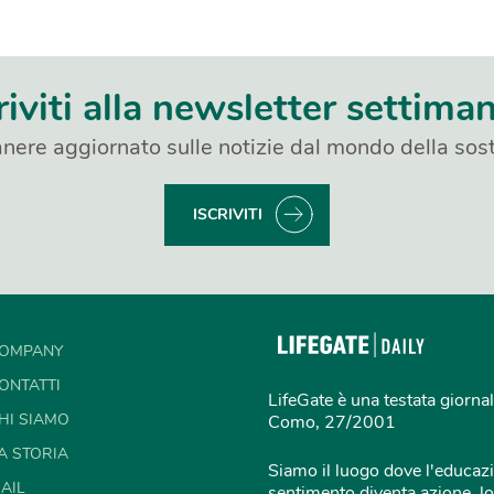
riviti alla newsletter settima
nere aggiornato sulle notizie dal mondo della sost
ISCRIVITI
OMPANY
ONTATTI
LifeGate è una testata giornal
HI SIAMO
Como, 27/2001
A STORIA
Siamo il luogo dove l'educazi
AIL
sentimento diventa azione, lo