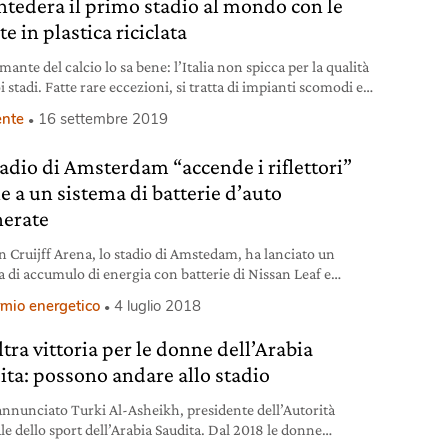
ntedera il primo stadio al mondo con le
e in plastica riciclata
ante del calcio lo sa bene: l’Italia non spicca per la qualità
i stadi. Fatte rare eccezioni, si tratta di impianti scomodi e
, ormai lontani anni luce dalle avveniristiche strutture
nte
16 settembre 2019
ite nel Regno Unito, in Spagna o in Germania. Eppure dalla
ia di Pisa arriva una storia di economia circolare che ci
tadio di Amsterdam “accende i riflettori”
e a un sistema di batterie d’auto
nerate
an Cruijff Arena, lo stadio di Amstedam, ha lanciato un
a di accumulo di energia con batterie di Nissan Leaf e
er Eaton che stoccano quella prodotta dal suo impianto
rmio energetico
4 luglio 2018
ltaico.
tra vittoria per le donne dell’Arabia
ita: possono andare allo stadio
annunciato Turki Al-Asheikh, presidente dell’Autorità
le dello sport dell’Arabia Saudita. Dal 2018 le donne