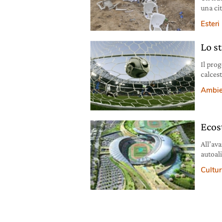
una cit
partita
Esteri
Lo st
Il prog
calcest
bottigl
Ambie
Sustai
struttu
utilizz
Ecos
All’ava
autoal
genera
Cultura
spirit