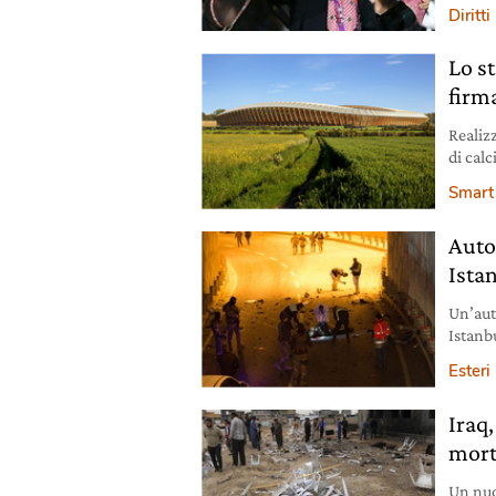
avranno
Diritti
insiem
Lo s
firm
Realiz
di cal
5mila 
Smart 
dello 
altre p
Auto
verde 
Ista
Un’aut
Istanb
Esteri
Iraq,
mort
Un nuov