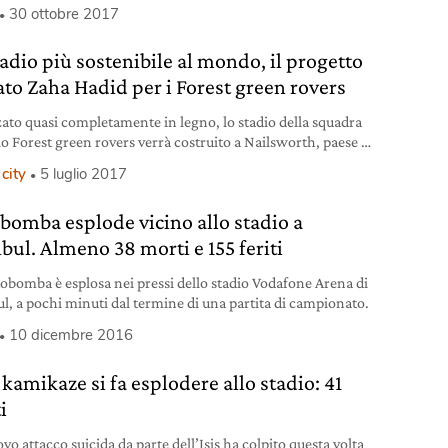
 la possibilità di andare a vedere le partite allo stadio
30 ottobre 2017
e alla propria famiglia.
tadio più sostenibile al mondo, il progetto
ato Zaha Hadid per i Forest green rovers
zato quasi completamente in legno, lo stadio della squadra
cio Forest green rovers verrà costruito a Nailsworth, paese di
abitanti nel Gloucestershire, in Inghilterra, su progetto
city
5 luglio 2017
studio Zaha Hadid architects, selezionato fra oltre cinquanta
roposte di altrettanti studi. La squadra dalle casacche color
bomba esplode vicino allo stadio a
avrà così lo stadio più green al mondo e un parco
nbul. Almeno 38 morti e 155 feriti
obomba è esplosa nei pressi dello stadio Vodafone Arena di
ul, a pochi minuti dal termine di una partita di campionato.
10 dicembre 2016
 kamikaze si fa esplodere allo stadio: 41
i
o attacco suicida da parte dell’Isis ha colpito questa volta