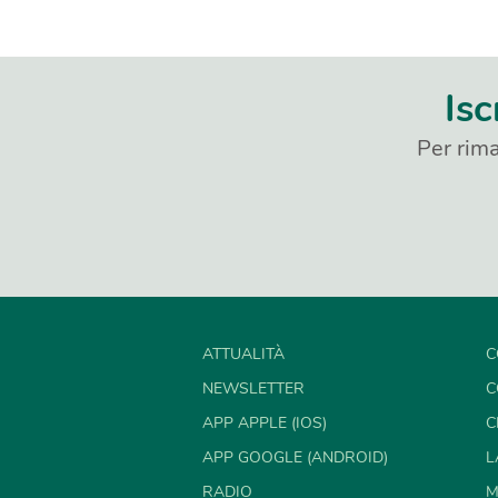
Isc
Per rima
ATTUALITÀ
C
NEWSLETTER
C
APP APPLE (IOS)
C
APP GOOGLE (ANDROID)
L
RADIO
M