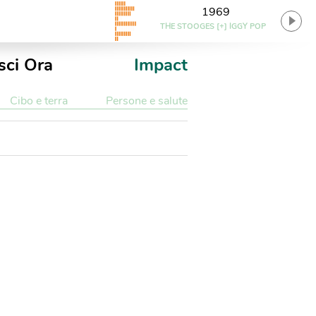
1969
THE STOOGES [+] IGGY POP
sci Ora
Impact
Cibo e terra
Persone e salute