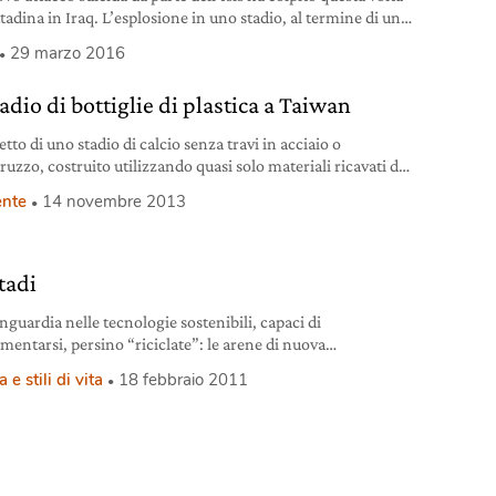
tadina in Iraq. L’esplosione in uno stadio, al termine di una
 di calcio.
29 marzo 2016
adio di bottiglie di plastica a Taiwan
etto di uno stadio di calcio senza travi in acciaio o
ruzzo, costruito utilizzando quasi solo materiali ricavati da
ie di plastica, è stato presentato a Taiwan dalla Miniwiz
nte
14 novembre 2013
nable Energy Development. I progettisti hanno ideato una
ra a cielo aperto sospesa da 2 gru di 200 tonnellate, senza
are alcuna trave in acciaio o
tadi
nguardia nelle tecnologie sostenibili, capaci di
imentarsi, persino “riciclate”: le arene di nuova
zione uniscono scenari architettonici spettacolari a uno
 e stili di vita
18 febbraio 2011
o sempre più ecologico.