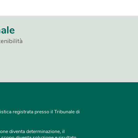
nale
enibilità
istica registrata presso il Tribunale di
one diventa determinazione, il
 scopo diventa soluzione e risultato.