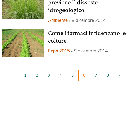
previene il dissesto
idrogeologico
Ambiente
9 dicembre 2014
Come i farmaci influenzano le
colture
Expo 2015
9 dicembre 2014
«
1
2
3
4
5
6
7
8
»