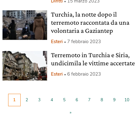
Diritti
15 marzo 2023
Turchia, la notte dopo il
terremoto raccontata da una
volontaria a Gaziantep
Esteri
7 febbraio 2023
Terremoto in Turchia e Siria,
undicimila le vittime accertate
Esteri
6 febbraio 2023
1
2
3
4
5
6
7
8
9
10
»