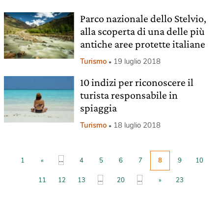
Parco nazionale dello Stelvio,
alla scoperta di una delle più
antiche aree protette italiane
Turismo
19 luglio 2018
10 indizi per riconoscere il
turista responsabile in
spiaggia
Turismo
18 luglio 2018
...
1
«
4
5
6
7
8
9
10
...
...
11
12
13
20
»
23