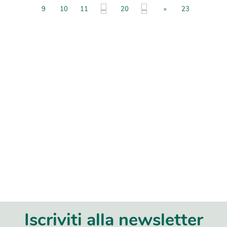
...
...
9
10
11
20
»
23
Iscriviti alla newsletter