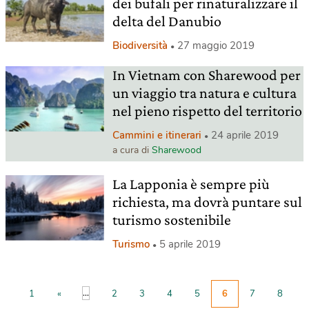
dei bufali per rinaturalizzare il
delta del Danubio
Biodiversità
27 maggio 2019
In Vietnam con Sharewood per
un viaggio tra natura e cultura
nel pieno rispetto del territorio
Cammini e itinerari
24 aprile 2019
a cura di
Sharewood
La Lapponia è sempre più
richiesta, ma dovrà puntare sul
turismo sostenibile
Turismo
5 aprile 2019
...
1
«
2
3
4
5
6
7
8