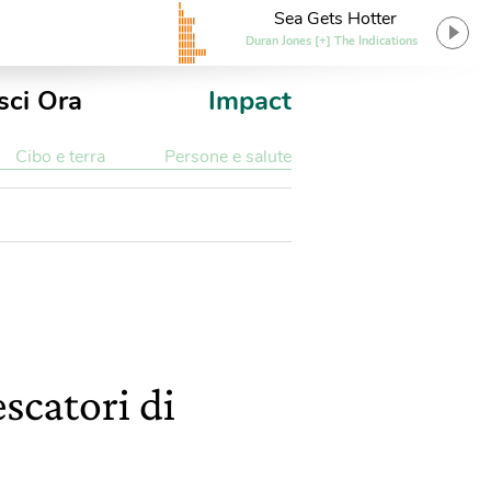
Sea Gets Hotter
Duran Jones [+] The Indications
sci Ora
Impact
Cibo e terra
Persone e salute
scatori di