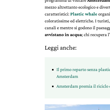
programma di visitare
Amsterdam
mezzo altrettanto ecologico e diver
caratteristici:
Plastic whale
organi
coloratissime ed elettriche. I turisti
canali e mentre si godono il paesa
avvistano in acqua
; chi recupera 
Leggi anche:
Il primo reparto senza plast
Amsterdam
Amsterdam premia il riciclo d