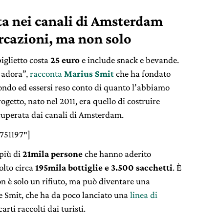
lta nei canali di Amsterdam
cazioni, ma non solo
biglietto costa
25 euro
e include snack e bevande.
o adora”,
racconta
Marius Smit
che ha fondato
ondo ed essersi reso conto di quanto l’abbiamo
rogetto, nato nel 2011, era quello di costruire
cuperata dai canali di Amsterdam.
751197″]
 più di
21mila persone
che hanno aderito
olto circa
195mila bottiglie e 3.500 sacchetti
. È
on è solo un rifiuto, ma può diventare una
e Smit, che ha da poco lanciato una
linea di
arti raccolti dai turisti.