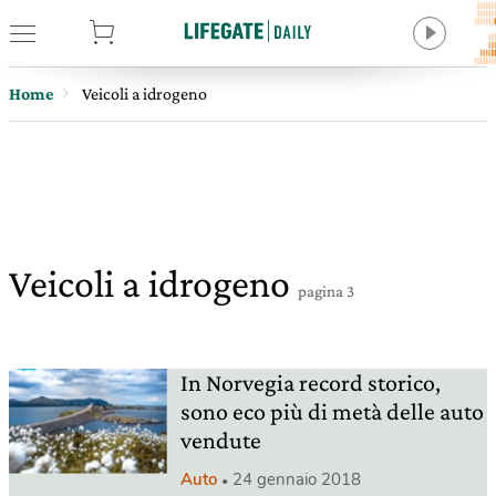
tore
Home
Veicoli a idrogeno
Veicoli a idrogeno
pagina 3
In Norvegia record storico,
sono eco più di metà delle auto
vendute
Auto
24 gennaio 2018