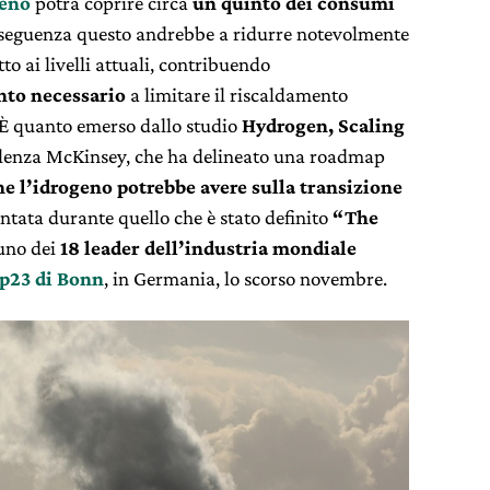
geno
potrà coprire circa
un quinto dei consumi
nseguenza questo andrebbe a ridurre notevolmente
to ai livelli attuali, contribuendo
nto necessario
a limitare il riscaldamento
 È quanto emerso dallo studio
Hydrogen, Scaling
sulenza McKinsey, che ha delineato una roadmap
he l’idrogeno potrebbe avere sulla transizione
sentata durante quello che è stato definito
“The
duno dei
18 leader dell’industria mondiale
p23 di Bonn
, in Germania, lo scorso novembre.