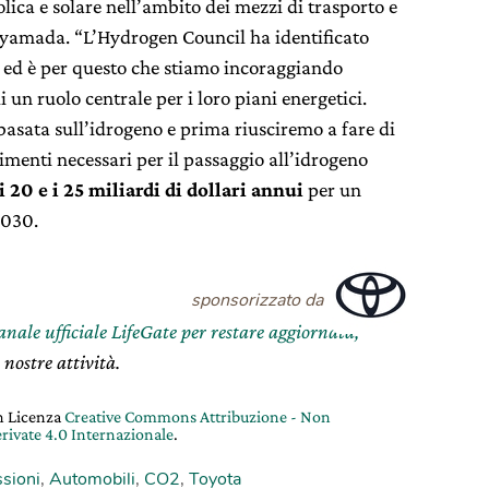
olica e solare nell’ambito dei mezzi di trasporto e
hiyamada. “L’Hydrogen Council ha identificato
, ed è per questo che stiamo incoraggiando
 un ruolo centrale per i loro piani energetici.
sata sull’idrogeno e prima riusciremo a fare di
imenti necessari per il passaggio all’idrogeno
 i 20 e i 25 miliardi di dollari annui
per un
2030.
sponsorizzato da
canale ufficiale LifeGate per restare aggiornata,
 nostre attività.
on Licenza
Creative Commons Attribuzione - Non
rivate 4.0 Internazionale
.
sioni
,
Automobili
,
CO2
,
Toyota