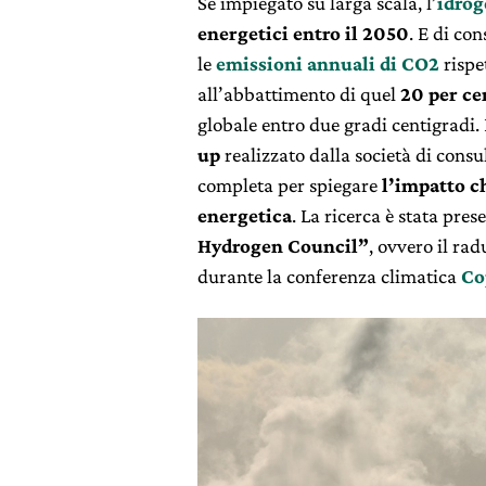
Se impiegato su larga scala, l’
idro
energetici entro il 2050
. E di co
le
emissioni annuali di CO2
rispet
all’abbattimento di quel
20 per ce
globale entro due gradi centigradi.
up
realizzato dalla società di con
completa per spiegare
l’impatto c
energetica
. La ricerca è stata pre
Hydrogen Council”
, ovvero il ra
durante la conferenza climatica
Co