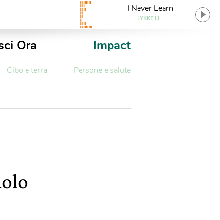
I Never Learn
LYKKE LI
sci Ora
Impact
Cibo e terra
Persone e salute
uolo