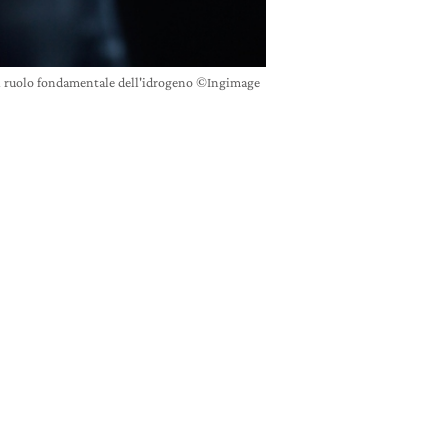
il ruolo fondamentale dell'idrogeno ©Ingimage