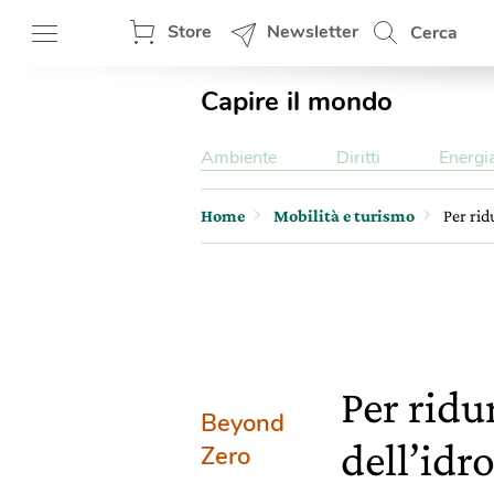
Store
Newsletter
Cerca
Capire il mondo
Ambiente
Diritti
Energi
Home
Mobilità e turismo
Per rid
Per ridu
Beyond
dell’id
Zero