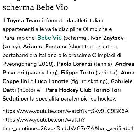
scherma Bebe Vio
Il
Toyota Team
è formato da atleti italiani
appartenenti alle varie discipline Olimpiche e
Bebe Vio
Paralimpiche:
(scherma),
Ivan Zaytsev
,
(volley),
Arianna Fontana
(short track skating,
portabandiera italiana alle prossime Olimpiadi di
Pyeongchang 2018),
Paolo Lorenzi
(tennis),
Andrea
Pusateri
(paracycling),
Filippo Tortu
(sprinter),
Anna
Cappellini
e
Luca Lanotte
(figure skating),
Gabriele
Detti
(nuoto) e il
Para Hockey Club Torino Tori
Seduti
per la specialità paralympic ice hockey.
https://www.youtube.com/watch?v=SXv9LC9BK6A
https://www.youtube.com/watch?
time_continue=2&v=sRudUWG7e7A&has_verified=1