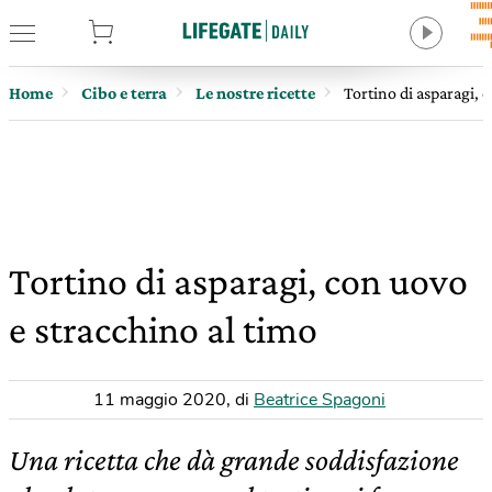
tore
Home
Cibo e terra
Le nostre ricette
Tortino di asparagi, 
Tortino di asparagi, con uovo
e stracchino al timo
11 maggio 2020
,
di
Beatrice Spagoni
Una ricetta che dà grande soddisfazione