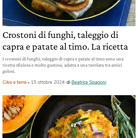
Crostoni di funghi, taleggio di
capra e patate al timo. La ricetta
I crostoni di funghi, taleggio di capra e patate al timo sono una
ricetta sfiziosa e molto gustosa, adatta a una tavolata tra amici
golosi.
Cibo e terra
15 ottobre 2024
di
Beatrice Spagoni