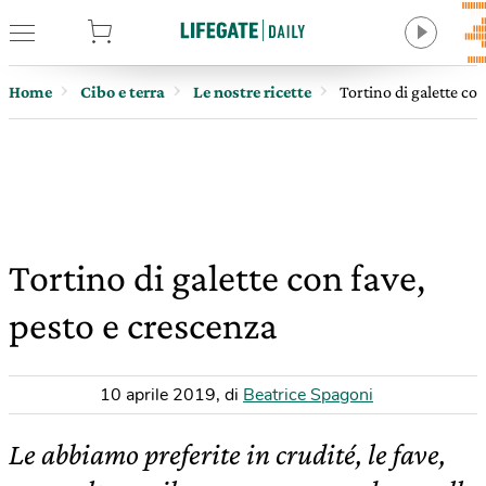
tore
Home
Cibo e terra
Le nostre ricette
Tortino di galette con
Tortino di galette con fave,
pesto e crescenza
10 aprile 2019
,
di
Beatrice Spagoni
Le abbiamo preferite in crudité, le fave,