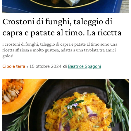
Crostoni di funghi, taleggio di
capra e patate al timo. La ricetta
I crostoni di funghi, taleggio di capra e patate al timo sono una
ricetta sfiziosa e molto gustosa, adatta a una tavolata tra amici
golosi.
Cibo e terra
15 ottobre 2024
di
Beatrice Spagoni