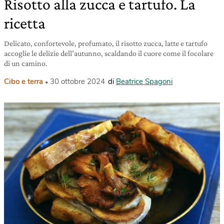
Risotto alla zucca e tartufo. La
ricetta
Delicato, confortevole, profumato, il risotto zucca, latte e tartufo
accoglie le delizie dell’autunno, scaldando il cuore come il focolare
di un camino.
Cibo e terra
30 ottobre 2024
di
Beatrice Spagoni