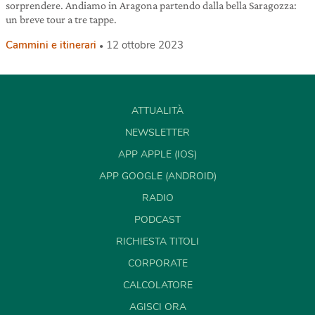
sorprendere. Andiamo in Aragona partendo dalla bella Saragozza:
un breve tour a tre tappe.
Cammini e itinerari
12 ottobre 2023
ATTUALITÀ
NEWSLETTER
APP APPLE (IOS)
APP GOOGLE (ANDROID)
RADIO
PODCAST
RICHIESTA TITOLI
CORPORATE
CALCOLATORE
AGISCI ORA