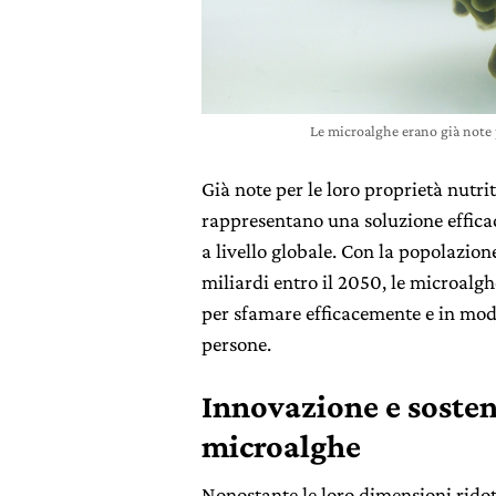
Le microalghe erano già note p
Già note per le loro proprietà nutri
rappresentano una soluzione effica
a livello globale. Con la popolazion
miliardi entro il 2050, le microalg
per sfamare efficacemente e in mo
persone.
Innovazione e sosteni
m
icroalghe
Nonostante le loro dimensioni rido