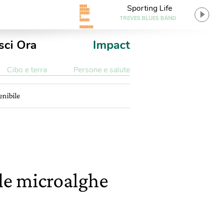
Sporting Life
TREVES BLUES BAND
sci Ora
Impact
Cibo e terra
Persone e salute
enibile
 le microalghe