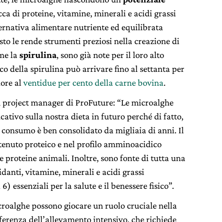
ca di proteine, vitamine, minerali e acidi grassi
ernativa alimentare nutriente ed equilibrata
to le rende strumenti preziosi nella creazione di
ome la
spirulina
, sono già note per il loro alto
co della spirulina può arrivare fino al settanta per
iore al
ventidue per cento della carne bovina
.
, project manager di ProFuture: “Le microalghe
ativo sulla nostra dieta in futuro perché di fatto,
ro consumo è ben consolidato da migliaia di anni. Il
ontenuto proteico e nel profilo amminoacidico
 proteine animali. Inoltre, sono fonte di tutta una
idanti, vitamine, minerali e acidi grassi
 essenziali per la salute e il benessere fisico”.
microalghe possono giocare un ruolo cruciale nella
fferenza dell’allevamento intensivo, che richiede