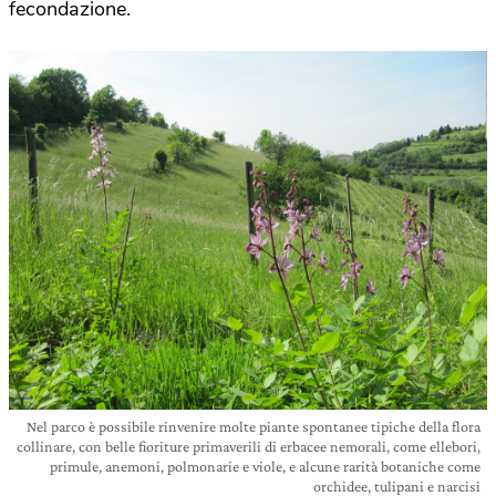
fecondazione.
Nel parco è possibile rinvenire molte piante spontanee tipiche della flora
collinare, con belle fioriture primaverili di erbacee nemorali, come ellebori,
primule, anemoni, polmonarie e viole, e alcune rarità botaniche come
orchidee, tulipani e narcisi