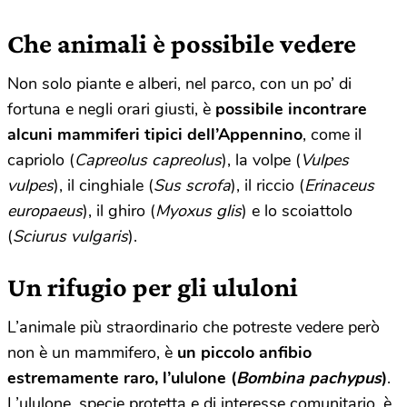
Che animali è possibile vedere
Non solo piante e alberi, nel parco, con un po’ di
fortuna e negli orari giusti, è
possibile incontrare
alcuni mammiferi tipici dell’Appennino
, come il
capriolo (
Capreolus capreolus
), la volpe (
Vulpes
vulpes
), il cinghiale (
Sus scrofa
), il riccio (
Erinaceus
europaeus
), il ghiro (
Myoxus glis
) e lo scoiattolo
(
Sciurus vulgaris
).
Un rifugio per gli ululoni
L’animale più straordinario che potreste vedere però
non è un mammifero, è
un piccolo anfibio
estremamente raro, l’ululone (
Bombina pachypus
)
.
L’ululone, specie protetta e di interesse comunitario, è