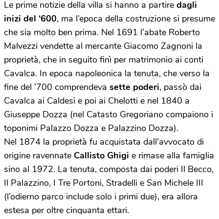
Le prime notizie della villa si hanno a partire
dagli
inizi del ‘600
, ma l’epoca della costruzione si presume
che sia molto ben prima. Nel 1691 l’abate Roberto
Malvezzi vendette al mercante Giacomo Zagnoni la
proprietà, che in seguito finì per matrimonio ai conti
Cavalca. In epoca napoleonica la tenuta, che verso la
fine del ’700 comprendeva
sette poderi
, passò dai
Cavalca ai Caldesi e poi ai Chelotti e nel 1840 a
Giuseppe Dozza (nel Catasto Gregoriano compaiono i
toponimi Palazzo Dozza e Palazzino Dozza).
Nel 1874 la proprietà fu acquistata dall’avvocato di
origine ravennate
Callisto Ghigi
e rimase alla famiglia
sino al 1972. La tenuta, composta dai poderi Il Becco,
Il Palazzino, I Tre Portoni, Stradelli e San Michele III
(l’odierno parco include solo i primi due), era allora
estesa per oltre cinquanta ettari.