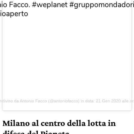
io Facco. #weplanet #gruppomondador
ioaperto
ndiviso da Antonio Facco (@antoniofacco) in data:
21 Gen 2020 alle o
Milano al centro della lotta in
difesa del Pianeta