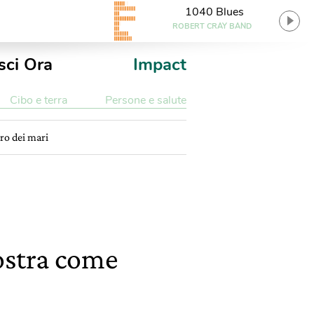
1040 Blues
ROBERT CRAY BAND
sci Ora
Impact
Cibo e terra
Persone e salute
ro dei mari
ostra come