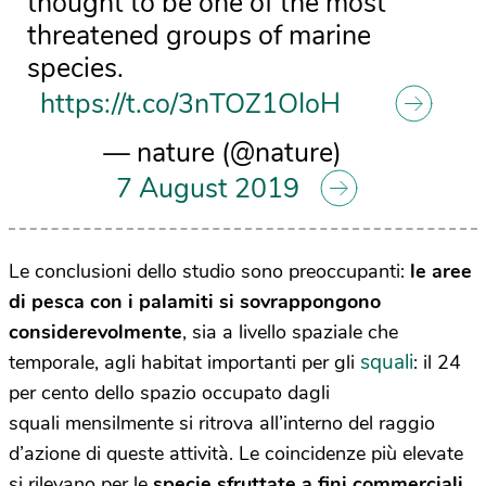
thought to be one of the most
threatened groups of marine
species.
https://t.co/3nTOZ1OIoH
— nature (@nature)
7 August 2019
Le conclusioni dello studio sono preoccupanti:
le aree
di pesca con i palamiti si sovrappongono
considerevolmente
, sia a livello spaziale che
squali
temporale, agli habitat importanti per gli
: il 24
per cento dello spazio occupato dagli
squali mensilmente si ritrova all’interno del raggio
d’azione di queste attività. Le coincidenze più elevate
si rilevano per le
specie sfruttate a fini commerciali