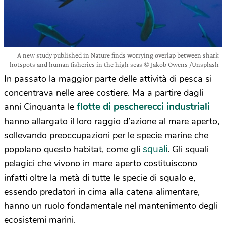
A new study published in Nature finds worrying overlap between shark
hotspots and human fisheries in the high seas © Jakob Owens /Unsplash
In passato la maggior parte delle attività di pesca si
concentrava nelle aree costiere. Ma a partire dagli
flotte di pescherecci industriali
anni Cinquanta le
hanno allargato il loro raggio d’azione al mare aperto,
sollevando preoccupazioni per le specie marine che
squali
popolano questo habitat, come gli
. Gli squali
pelagici che vivono in mare aperto costituiscono
infatti oltre la metà di tutte le specie di squalo e,
essendo predatori in cima alla catena alimentare,
hanno un ruolo fondamentale nel mantenimento degli
ecosistemi marini.