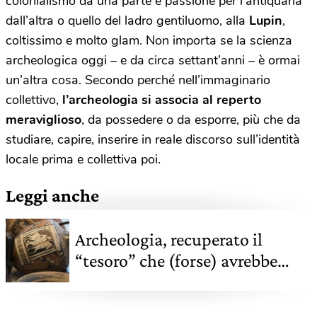
colonialismo da una parte e passione per l’antiquaria
dall’altra o quello del ladro gentiluomo, alla
Lupin
,
coltissimo e molto glam. Non importa se la scienza
archeologica oggi – e da circa settant’anni – è ormai
un’altra cosa. Secondo perché nell’immaginario
collettivo,
l’archeologia si associa al reperto
meraviglioso
, da possedere o da esporre, più che da
studiare, capire, inserire in reale discorso sull’identità
locale prima e collettiva poi.
Leggi anche
Archeologia, recuperato il
“tesoro” che (forse) avrebbe
fatto felice Indiana Jones