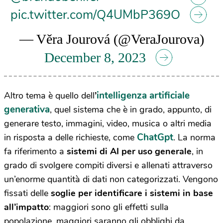
pic.twitter.com/Q4UMbP369O
— Věra Jourová (@VeraJourova)
December 8, 2023
intelligenza artificiale
Altro tema è quello dell
’
generativa
, quel sistema
che è in grado, appunto, di
generare testo, immagini, video, musica o altri media
ChatGpt
in risposta a delle richieste,
come
.
La norma
fa riferimento a
sistemi di AI per uso generale
, in
grado di svolgere compiti diversi e allenati attraverso
un’enorme quantità di dati non categorizzati. Vengono
fissati delle
soglie per identificare i sistemi in base
all’impatto
: maggiori sono gli effetti sulla
popolazione, maggiori saranno gli obblighi da