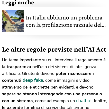
Leggi anche
In Italia abbiamo un problema
con la profilazione razziale della
polizia, secondo un comitato
Onu
Le altre regole previste nell’AI Act
Un tema importante su cui interviene il regolamento è
la
trasparenza
nell’uso dei sistemi di intelligenza
artificiale. Gli utenti devono
poter riconoscere i
deep fake
contenuti
, come immagini e video,
attraverso delle etichette ben evidenti, e devono
sapere se stanno interagendo
con una persona o
chatbot
con un sistema
, come ad esempio un
. Inoltre,
le aziende
fornitrici di servizi digitali avranno