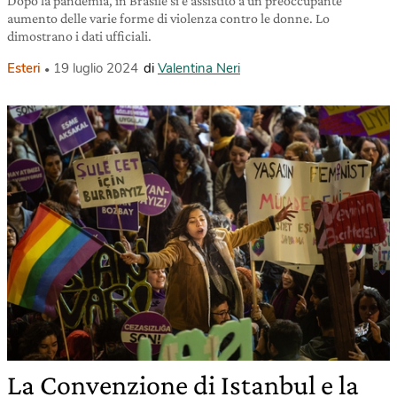
Dopo la pandemia, in Brasile si è assistito a un preoccupante
aumento delle varie forme di violenza contro le donne. Lo
dimostrano i dati ufficiali.
Esteri
19 luglio 2024
di
Valentina Neri
La Convenzione di Istanbul e la