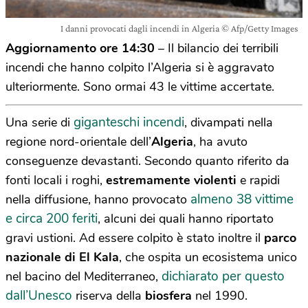
I danni provocati dagli incendi in Algeria © Afp/Getty Images
Aggiornamento ore 14:30
– Il bilancio dei terribili
incendi che hanno colpito l’Algeria si è aggravato
ulteriormente. Sono ormai 43 le vittime accertate.
giganteschi incendi
Una serie di
, divampati nella
regione nord-orientale dell’
Algeria
, ha avuto
conseguenze devastanti. Secondo quanto riferito da
fonti locali i roghi,
estremamente violenti
e rapidi
almeno 38 vittime
nella diffusione, hanno provocato
e circa 200 feriti
, alcuni dei quali hanno riportato
gravi ustioni. Ad essere colpito è stato inoltre il
parco
nazionale di El Kala
, che ospita un ecosistema unico
dichiarato per questo
nel bacino del Mediterraneo,
dall’Unesco
riserva della
biosfera
nel 1990.