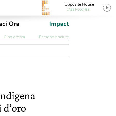
Opposite House
CASS MCCOMBS
sci Ora
Impact
Cibo e terra
Persone e salute
indigena
i d’oro