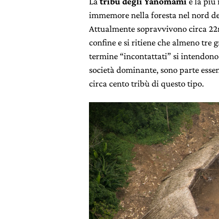
La
tribù degli Yanomami
è la più
immemore nella foresta nel nord del 
Attualmente sopravvivono circa 22m
confine e si ritiene che almeno tre g
termine “incontattati” si intendono
società dominante, sono parte esse
circa cento tribù di questo tipo.