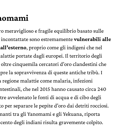
Yanomami
ro meraviglioso e fragile equilibrio basato sulle
ibù incontattate sono estremamente
vulnerabili alle
dall’esterno
, proprio come gli indigeni che nel
attie portate dagli europei. Il territorio degli
ltre cinquemila cercatori d’oro clandestini che
e la sopravvivenza di queste antiche tribù. I
a regione malattie come malaria, infezioni
intestinali, che nel 2015 hanno causato circa 240
tre avvelenato le fonti di acqua e di cibo degli
 per separare le pepite d’oro dai detriti rocciosi.
manti tra gli Yanomami e gli Yekuana, riporta
cento degli indiani risulta gravemente colpito.