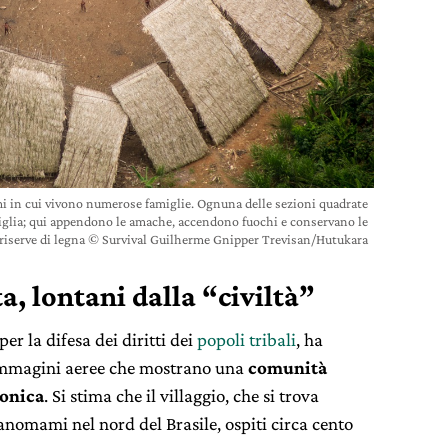
 in cui vivono numerose famiglie. Ognuna delle sezioni quadrate
miglia; qui appendono le amache, accendono fuochi e conservano le
riserve di legna © Survival Guilherme Gnipper Trevisan/Hutukara
ta, lontani dalla “civiltà”
er la difesa dei diritti dei
popoli tribali
, ha
 immagini aeree che mostrano una
comunità
zonica
. Si stima che il villaggio, che si trova
Yanomami nel nord del Brasile, ospiti circa cento