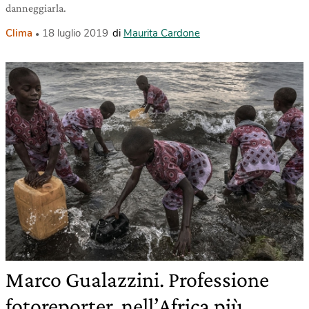
danneggiarla.
Clima
18 luglio 2019
di
Maurita Cardone
Marco Gualazzini. Professione
fotoreporter, nell’Africa più