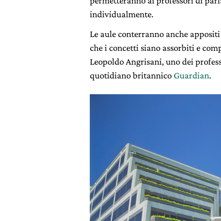
permetteranno ai professori di parla
individualmente.
Le aule conterranno anche appositi s
che i concetti siano assorbiti e c
Leopoldo Angrisani, uno dei professo
quotidiano britannico
Guardian
.