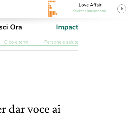
Love Affair
Keleketla International
sci Ora
Impact
Cibo e terra
Persone e salute
r dar voce ai