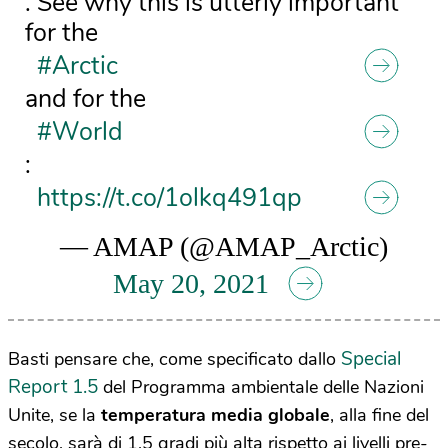
. See why this is utterly important
for the
#Arctic
and for the
#World
:
https://t.co/1olkq491qp
— AMAP (@AMAP_Arctic)
May 20, 2021
Special
Basti pensare che, come specificato dallo
Report 1.5
del Programma ambientale delle Nazioni
Unite, se la
temperatura media globale
, alla fine del
secolo, sarà di 1,5 gradi più alta rispetto ai livelli pre-