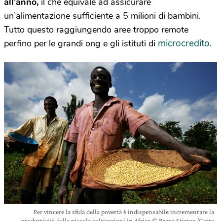
all’anno,
il che equivale ad assicurare
un’alimentazione sufficiente a 5 milioni di bambini.
Tutto questo raggiungendo aree troppo remote
microcredito
perfino per le grandi ong e gli istituti di
.
Per vincere la sfida della povertà è indispensabile incrementare la
produttività delle piccole coltivazioni in Africa © Brent Stirton/Getty