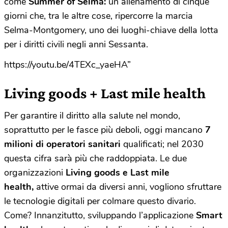
come
Summer of Selma:
un allenamento di cinque
giorni che, tra le altre cose, ripercorre la marcia
Selma-Montgomery, uno dei luoghi-chiave della lotta
per i diritti civili negli anni Sessanta.
https://youtu.be/4TEXc_yaeHA”
Living goods + Last mile health
Per garantire il diritto alla salute nel mondo,
soprattutto per le fasce più deboli, oggi mancano
7
milioni di operatori sanitari
qualificati; nel 2030
questa cifra sarà più che raddoppiata. Le due
organizzazioni
Living goods e Last mile
health,
attive ormai da diversi anni, vogliono sfruttare
le tecnologie digitali per colmare questo divario.
Come? Innanzitutto, sviluppando l’applicazione
Smart