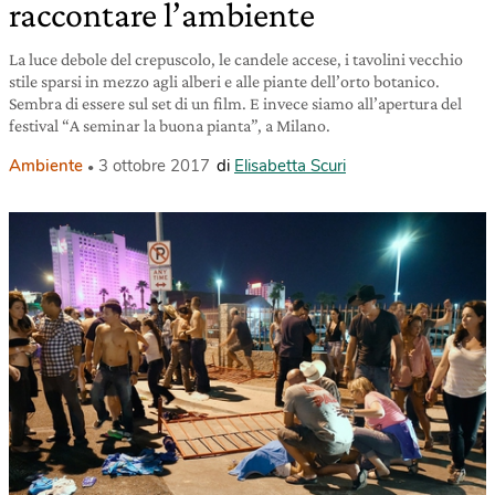
raccontare l’ambiente
La luce debole del crepuscolo, le candele accese, i tavolini vecchio
stile sparsi in mezzo agli alberi e alle piante dell’orto botanico.
Sembra di essere sul set di un film. E invece siamo all’apertura del
festival “A seminar la buona pianta”, a Milano.
Ambiente
3 ottobre 2017
di
Elisabetta Scuri