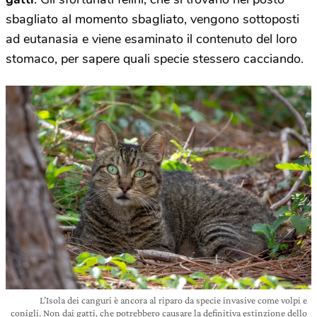
sbagliato al momento sbagliato, vengono sottoposti
ad eutanasia e viene esaminato il contenuto del loro
stomaco, per sapere quali specie stessero cacciando.
L’Isola dei canguri è ancora al riparo da specie invasive come volpi e
conigli. Non dai gatti, che potrebbero causare la definitiva estinzione dello