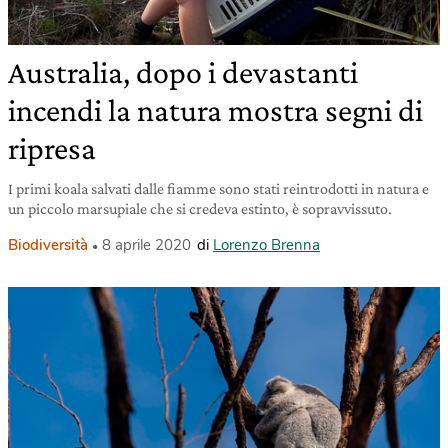
Australia, dopo i devastanti
incendi la natura mostra segni di
ripresa
I primi koala salvati dalle fiamme sono stati reintrodotti in natura e
un piccolo marsupiale che si credeva estinto, è sopravvissuto.
Biodiversità
8 aprile 2020
di
Lorenzo Brenna