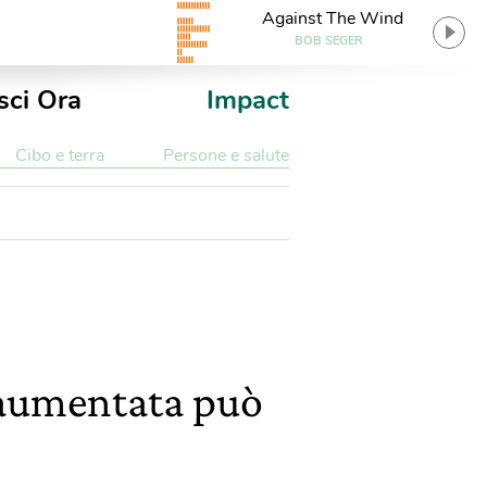
Against The Wind
BOB SEGER
sci Ora
Impact
Cibo e terra
Persone e salute
à aumentata può