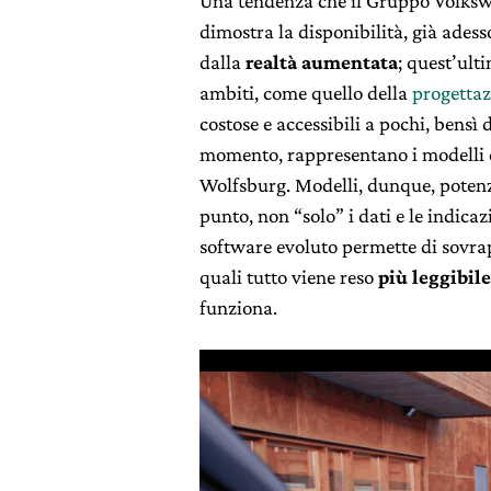
Una tendenza che il Gruppo Volksw
dimostra la disponibilità, già adess
dalla
realtà aumentata
; quest’ulti
ambiti, come quello della
progettaz
costose e accessibili a pochi, bensì d
momento, rappresentano i modelli d
Wolfsburg. Modelli, dunque, potenz
punto, non “solo” i dati e le indic
software evoluto permette di sovrapp
quali tutto viene reso
più leggibil
funziona.