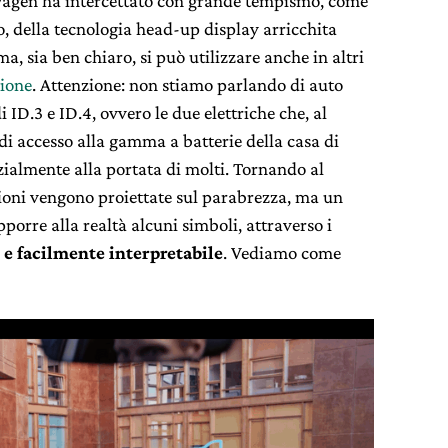
agen ha intercettato con grande tempismo, come
o, della tecnologia head-up display arricchita
ma, sia ben chiaro, si può utilizzare anche in altri
ione
. Attenzione: non stiamo parlando di auto
i ID.3 e ID.4, ovvero le due elettriche che, al
i accesso alla gamma a batterie della casa di
ialmente alla portata di molti. Tornando al
azioni vengono proiettate sul parabrezza, ma un
orre alla realtà alcuni simboli, attraverso i
e e facilmente interpretabile
. Vediamo come