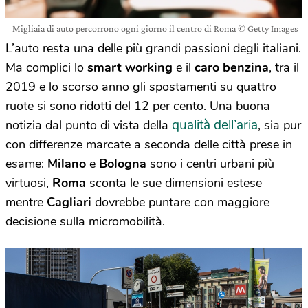
Migliaia di auto percorrono ogni giorno il centro di Roma © Getty Images
L’auto resta una delle più grandi passioni degli italiani.
Ma complici lo
smart working
e il
caro benzina
, tra il
2019 e lo scorso anno gli spostamenti su quattro
ruote si sono ridotti del 12 per cento. Una buona
qualità dell’aria
notizia dal punto di vista della
, sia pur
con differenze marcate a seconda delle città prese in
esame:
Milano
e
Bologna
sono i centri urbani più
virtuosi,
Roma
sconta le sue dimensioni estese
mentre
Cagliari
dovrebbe puntare con maggiore
decisione sulla micromobilità.