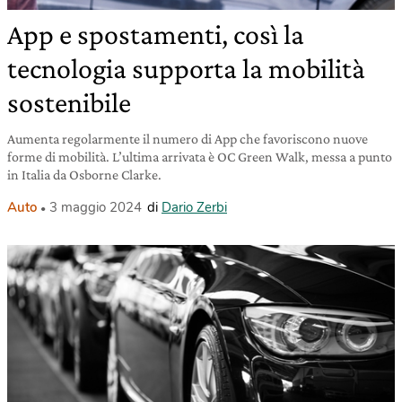
App e spostamenti, così la
tecnologia supporta la mobilità
sostenibile
Aumenta regolarmente il numero di App che favoriscono nuove
forme di mobilità. L’ultima arrivata è OC Green Walk, messa a punto
in Italia da Osborne Clarke.
Auto
3 maggio 2024
di
Dario Zerbi