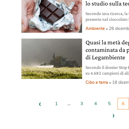
lo studio sulla 
Secondo una ricerca, la
presente nel cioccolato
l’invecchiamento biolog
Ambiente
26 dicemb
Quasi la metà de
contaminata da pe
di Legambiente
Secondo il dossier Stop 
su 4.682 campioni di ali
sostanze chimiche.
Cibo e terra
18 dice
‹
1
…
3
4
5
6
›