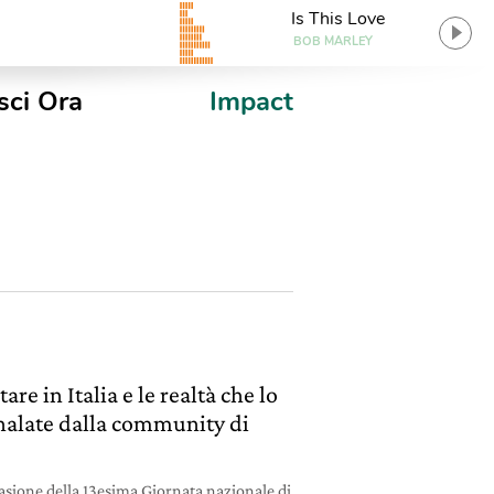
Is This Love
BOB MARLEY
sci Ora
Impact
re in Italia e le realtà che lo
nalate dalla community di
ccasione della 13esima Giornata nazionale di