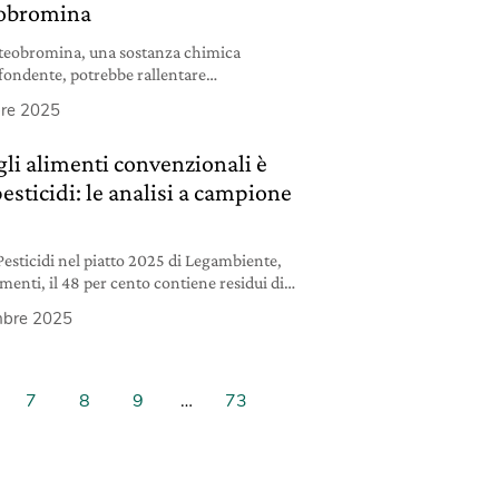
teobromina
 teobromina, una sostanza chimica
 fondente, potrebbe rallentare
ico.
re 2025
gli alimenti convenzionali è
sticidi: le analisi a campione
Pesticidi nel piatto 2025 di Legambiente,
menti, il 48 per cento contiene residui di
mbre 2025
7
8
9
…
73