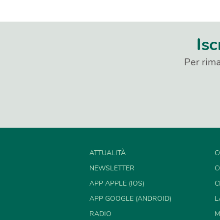
Isc
Per rima
ATTUALITÀ
C
NEWSLETTER
C
APP APPLE (IOS)
C
APP GOOGLE (ANDROID)
L
RADIO
M