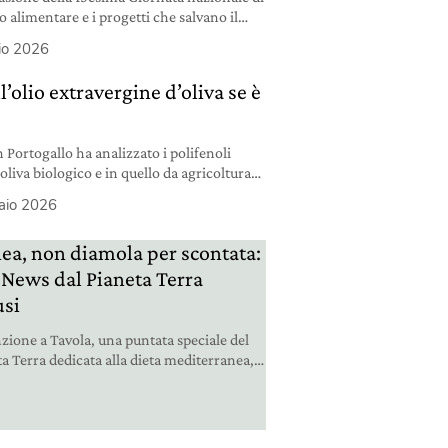
 alimentare e i progetti che salvano il
io 2026
l’olio extravergine d’oliva se è
n Portogallo ha analizzato i polifenoli
oliva biologico e in quello da agricoltura
 sono più elevati in quello bio.
aio 2026
ea, non diamola per scontata:
i News dal Pianeta Terra
usi
nzione a Tavola, una puntata speciale del
a Terra dedicata alla dieta mediterranea,
mmo conoscere.