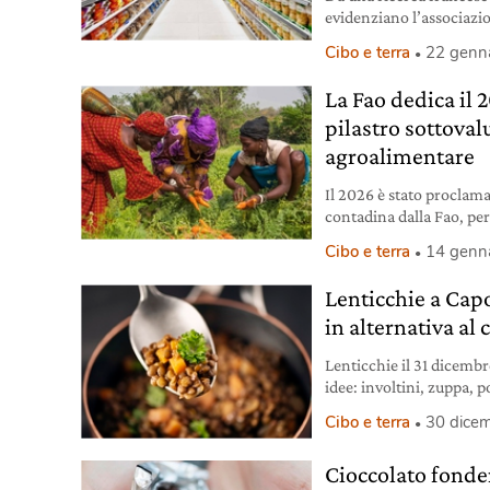
evidenziano l’associaz
conservanti e un aumento
Cibo e terra
22 genn
La Fao dedica il 
pilastro sottoval
agroalimentare
Il 2026 è stato proclam
contadina dalla Fao, per 
genere e l’emancipazion
Cibo e terra
14 genn
Lenticchie a Cap
in alternativa al
Lenticchie il 31 dicembr
idee: involtini, zuppa, 
Cibo e terra
30 dice
Cioccolato fonde