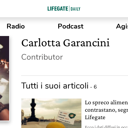
Radio
Podcast
Agi
Carlotta Garancini
Contributor
Tutti i suoi articoli
- 6
Lo spreco alimenta
contrastano, seg
Lifegate
Ecco i dati diffusi in o