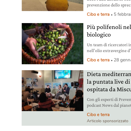
prevenzione dello spreco
cibo dalla spazzatura.
Cibo e terra
5 febbra
Più polifenoli nel
biologico
Un team di ricercatori i
nell’olio extravergine d’
integrata osservando che
Cibo e terra
28 genn
Dieta mediterran
la puntata live d
ospitata da Misc
Con gli esperti di Preve
podcast News dal pianet
quella che tutti dovre
Cibo e terra
Articolo sponsorizzato