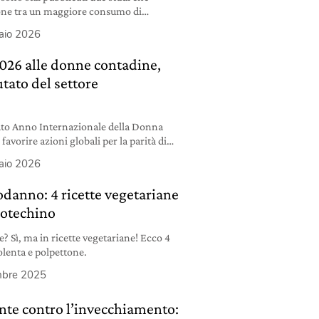
ione tra un maggiore consumo di
 del rischio di cancro e diabete di tipo 2.
aio 2026
2026 alle donne contadine,
utato del settore
ato Anno Internazionale della Donna
favorire azioni globali per la parità di
e femminile nei sistemi agroalimentari.
aio 2026
odanno: 4 ricette vegetariane
 cotechino
e? Sì, ma in ricette vegetariane! Ecco 4
polenta e polpettone.
mbre 2025
nte contro l’invecchiamento: