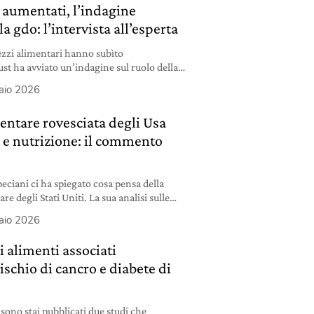
 aumentati, l’indagine
la gdo: l’intervista all’esperta
rezzi alimentari hanno subìto
st ha avviato un’indagine sul ruolo della
rganizzata. Ne abbiamo parlato con
aio 2026
erta di Altroconsumo.
entare rovesciata degli Usa
ca e nutrizione: il commento
eciani ci ha spiegato cosa pensa della
e degli Stati Uniti. La sua analisi sulle
nza delle lobby.
aio 2026
 alimenti associati
ischio di cancro e diabete di
sono stai pubblicati due studi che