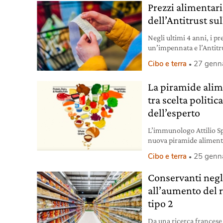
Prezzi alimentari
dell’Antitrust sul
Negli ultimi 4 anni, i p
un’impennata e l’Antitru
grande distribuzione o
Cibo e terra
27 genn
Alessandra Rivolta, esp
La piramide alim
tra scelta politi
dell’esperto
L’immunologo Attilio Sp
nuova piramide alimentar
linee guida e sull’influe
Cibo e terra
25 genn
Conservanti negli
all’aumento del r
tipo 2
Da una ricerca francese 