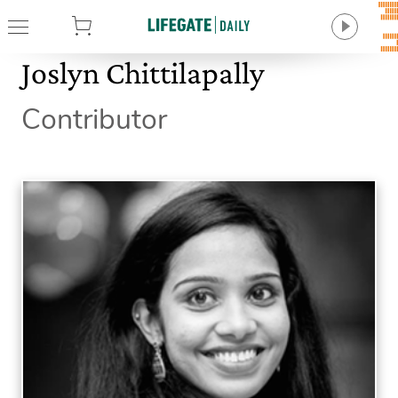
tore
Joslyn Chittilapally
Contributor